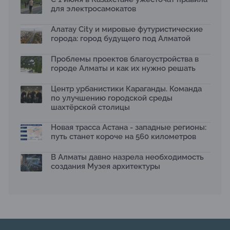
для электросамокатов
Первый Дом правительства Алматы станет главной
темой новой выставки в «Целинном»
13.07.2026
Алатау City и мировые футуристические
города: город будущего под Алматой
В столичном детсаду подвели итоги акции «Таза
Қазақстан»: воспитанники подарили вторую жизнь
Проблемы проектов благоустройства в
отходам
08.07.2026
городе Алматы и как их нужно решать
Ко Дню столицы в Нуре благоустроили шесть
Центр урбанистики Караганды. Команда
общественных пространств
по улучшению городской среды
06.07.2026
шахтёрской столицы
Жара в городах: как застройка влияет на
температуру и здоровье людей
Новая трасса Астана - западные регионы:
03.07.2026
путь станет короче на 560 километров
МЧС усилило мониторинг рек и моренных озер после
сильных дождей в горах Алматы
В Алматы давно назрела необходимость
02.07.2026
создания Музея архитектуры
На общественных слушаниях представили
экологическую стратегию развития Алматы до 2040
года
30.06.2026
На слушаниях по корректировке СЭО Генплана
Алматы обсудили меры по снижению транспортных