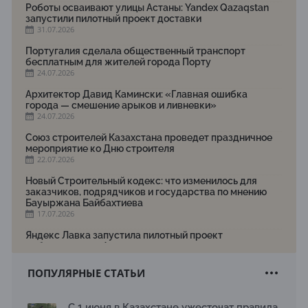
Роботы осваивают улицы Астаны: Yandex Qazaqstan
запустили пилотный проект доставки
31.07.2026
Португалия сделала общественный транспорт
бесплатным для жителей города Порту
24.07.2026
Архитектор Давид Камински: «Главная ошибка
города — смешение арыков и ливневки»
24.07.2026
Союз строителей Казахстана проведет праздничное
мероприятие ко Дню строителя
22.07.2026
Новый Строительный кодекс: что изменилось для
заказчиков, подрядчиков и государства по мнению
Бауыржана Байбахтиева
17.07.2026
Яндекс Лавка запустила пилотный проект
рободоставки в Астане
15.07.2026
ПОПУЛЯРНЫЕ СТАТЬИ
Архитектурная премия SÄULE ARCHITEKTURPREIS
2026 принимает заявки до 31 июля
13.07.2026
С 1 июня в Казахстане ужесточат правила