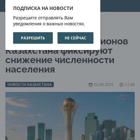
07.08.2026
07:41:32
ПОДПИСКА НА НОВОСТИ
Разрешите отправлять Вам
уведомления о важных новостях.
РАЗРЕШИТЬ
НЕ СЕЙЧАС
Более половины регионов
Казахстана фиксируют
снижение численности
населения
НОВОСТИ КАЗАХСТАНА
02.06.2025
21:08