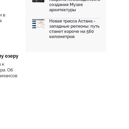
создания Музея
архитектуры
и в
я
Новая трасса Астана -
западные регионы: путь
станет короче на 560
километров
му озеру
 к
ра. Об
финансов