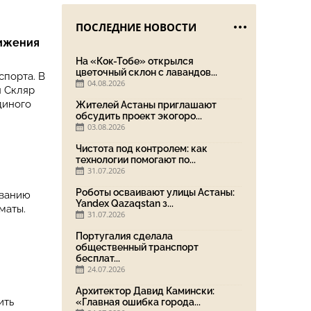
ПОСЛЕДНИЕ НОВОСТИ
вижения
На «Кок-Тобе» открылся
цветочный склон с лавандов...
спорта. В
04.08.2026
н Скляр
диного
Жителей Астаны приглашают
обсудить проект экогоро...
03.08.2026
Чистота под контролем: как
технологии помогают по...
31.07.2026
Роботы осваивают улицы Астаны:
ованию
Yandex Qazaqstan з...
маты.
31.07.2026
Португалия сделала
общественный транспорт
бесплат...
24.07.2026
Архитектор Давид Камински:
ить
«Главная ошибка города...