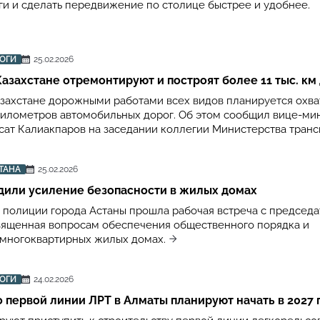
ги и сделать передвижение по столице быстрее и удобнее.
РОГИ
25.02.2026
 Казахстане отремонтируют и построят более 11 тыс. км
Казахстане дорожными работами всех видов планируется охва
 километров автомобильных дорог. Об этом сообщил вице-ми
сат Калиакпаров на заседании коллегии Министерства транс
ТАНА
25.02.2026
дили усиление безопасности в жилых домах
 полиции города Астаны прошла рабочая встреча с председ
вященная вопросам обеспечения общественного порядка и
 многоквартирных жилых домах.
РОГИ
24.02.2026
 первой линии ЛРТ в Алматы планируют начать в 2027 