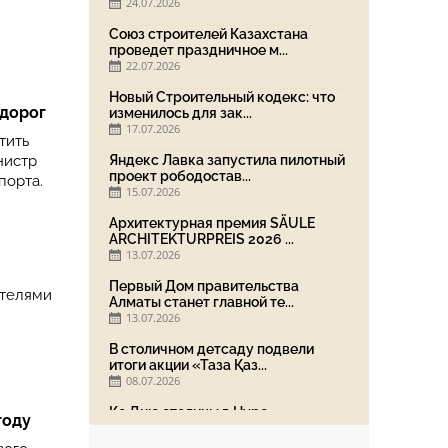
24.07.2026
Союз строителей Казахстана
проведет праздничное м...
22.07.2026
Новый Строительный кодекс: что
 дорог
изменилось для зак...
17.07.2026
тить
нистр
Яндекс Лавка запустила пилотный
проект рободостав...
порта.
15.07.2026
Архитектурная премия SÄULE
ARCHITEKTURPREIS 2026 ...
13.07.2026
Первый Дом правительства
ателями
Алматы станет главной те...
13.07.2026
В столичном детсаду подвели
итоги акции «Таза Қаз...
08.07.2026
Ко Дню столицы в Нуре
году
благоустроили шесть обществ...
06.07.2026