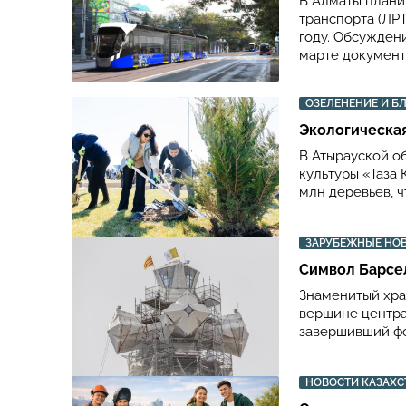
В Алматы плани
транспорта (ЛРТ
году. Обсужден
марте документ
ОЗЕЛЕНЕНИЕ И Б
Экологическая
В Атырауской о
культуры «Таза 
млн деревьев, 
ЗАРУБЕЖНЫЕ НО
Символ Барсе
Знаменитый хра
вершине центра
завершивший фо
НОВОСТИ КАЗАХС