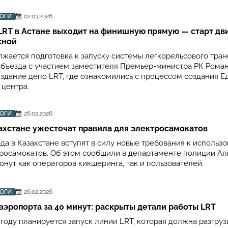
РОГИ
02.03.2026
LRT в Астане выходит на финишную прямую — старт д
сной
лжается подготовка к запуску системы легкорельсового тран
объезда с участием заместителя Премьер-министра РК Рома
здание депо LRT, где ознакомились с процессом создания Е
 центра.
РОГИ
26.02.2026
захстане ужесточат правила для электросамокатов
ода в Казахстане вступят в силу новые требования к использ
росамокатов. Об этом сообщили в департаменте полиции Ал
нут как операторов кикшеринга, так и пользователей.
РОГИ
26.02.2026
 аэропорта за 40 минут: раскрыты детали работы LRT
 году планируется запуск линии LRT, которая должна разгруз