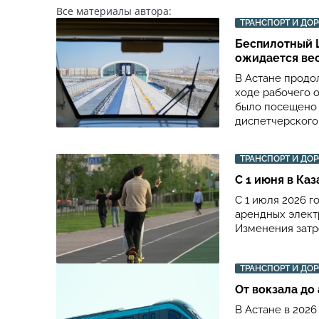
Все материалы автора:
ТРАНСПОРТ И ДО
Беспилотный 
ожидается ве
В Астане продо
ходе рабочего 
было посещено 
диспетчерского
ТРАНСПОРТ И ДО
С 1 июня в Ка
С 1 июля 2026 г
арендных элект
Изменения затро
ТРАНСПОРТ И ДО
От вокзала до
В Астане в 2026