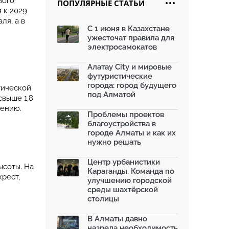
вого
ПОПУЛЯРНЫЕ СТАТЬИ
 к 2029
Жара в городах: как застройка
ля, а в
влияет на температу...
С 1 июня в Казахстане
03.07.2026
ужесточат правила для
МЧС усилило мониторинг рек и
электросамокатов
моренных озер после ...
02.07.2026
Алатау City и мировые
футуристические
На общественных слушаниях
города: город будущего
представили экологическ...
гической
под Алматой
30.06.2026
свыше 1,8
нению.
На слушаниях по корректировке
Проблемы проектов
СЭО Генплана Алматы...
благоустройства в
30.06.2026
городе Алматы и как их
нужно решать
130-летняя Майская роща в
Таразе станет экопарком...
22.06.2026
Центр урбанистики
ысоты. На
Караганды. Команда по
По улице Саина в Алматы с 20
рест,
улучшению городской
июня заработает авто...
среды шахтёрской
19.06.2026
столицы
В Казахстане объявили конкурс
романов о городах с...
В Алматы давно
18.06.2026
назрела необходимость