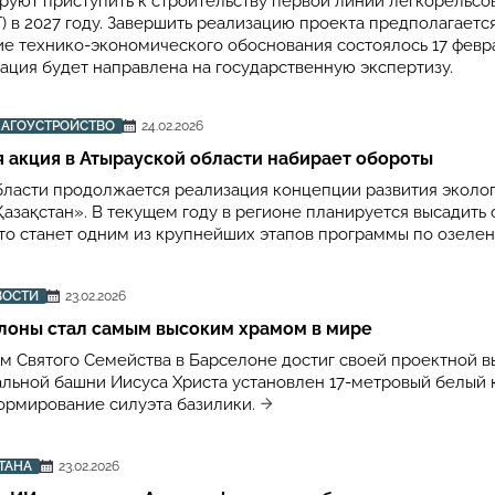
руют приступить к строительству первой линии легкорельсо
) в 2027 году. Завершить реализацию проекта предполагается
ие технико-экономического обоснования состоялось 17 февра
ация будет направлена на государственную экспертизу.
ЛАГОУСТРОЙСТВО
24.02.2026
 акция в Атырауской области набирает обороты
бласти продолжается реализация концепции развития эколо
Қазақстан». В текущем году в регионе планируется высадить 
что станет одним из крупнейших этапов программы по озеле
ВОСТИ
23.02.2026
лоны стал самым высоким храмом в мире
м Святого Семейства в Барселоне достиг своей проектной в
льной башни Иисуса Христа установлен 17-метровый белый к
рмирование силуэта базилики.
ТАНА
23.02.2026