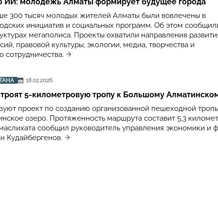
до ИИ: молодежь Алматы формирует будущее города
ыше 300 тысяч молодых жителей Алматы были вовлечены в
одских инициатив и социальных программ. Об этом сообщил
уктурах мегаполиса. Проекты охватили направления развити
ий, правовой культуры, экологии, медиа, творчества и
 сотрудничества.
ТАНА
18.02.2026
строят 5-километровую тропу к Большому Алматинско
зуют проект по созданию организованной пешеходной тропы
нское озеро. Протяженность маршрута составит 5,3 километ
 маслихата сообщил руководитель управления экономики и 
н Кудайбергенов.