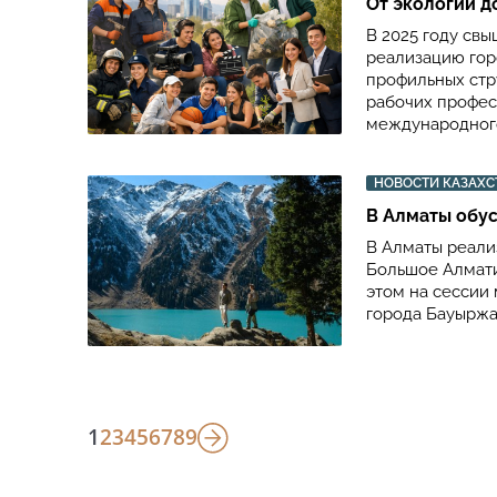
От экологии 
В 2025 году св
реализацию гор
профильных стр
рабочих професс
международного
НОВОСТИ КАЗАХС
В Алматы обу
В Алматы реали
Большое Алмати
этом на сессии
города Бауыржа
1
2
3
4
5
6
7
8
9