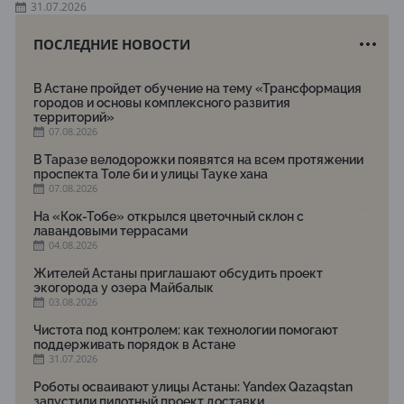
31.07.2026
ПОСЛЕДНИЕ НОВОСТИ
В Астане пройдет обучение на тему «Трансформация
городов и основы комплексного развития
территорий»
07.08.2026
В Таразе велодорожки появятся на всем протяжении
проспекта Толе би и улицы Тауке хана
07.08.2026
На «Кок-Тобе» открылся цветочный склон с
лавандовыми террасами
04.08.2026
Жителей Астаны приглашают обсудить проект
экогорода у озера Майбалык
03.08.2026
Чистота под контролем: как технологии помогают
поддерживать порядок в Астане
31.07.2026
Роботы осваивают улицы Астаны: Yandex Qazaqstan
запустили пилотный проект доставки