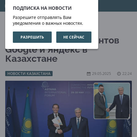
09.08.2026
11:50:55
ПОДПИСКА НА НОВОСТИ
Разрешите отправлять Вам
уведомления о важных новостях.
РАЗРЕШИТЬ
НЕ СЕЙЧАС
Конкуренция IT-гигантов
Google и Яндекс в
Казахстане
НОВОСТИ КАЗАХСТАНА
29.05.2025
22:24