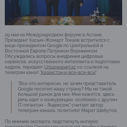
29 мая на Международном форуме в Астане
Президент Касым-Жомарт Токаев встретился с
вице-президентом Google по Центральной и
Восточной Европе Патриком Ворнкингом.
Обсуждались вопросы внедрения цифровых
сервисов, искусственного интеллекта и подготовки
кадров, передает
Urbanexpert.kz
со ссылкой на
телеграм канал
"Казахстан и все-все-все"
.
"Все это интересно, но зачем представитель
Google посетил нашу страну? Мы не такой
большой рынок для них. Мне кажется, здесь
речь идет о конкуренции, особенно с другим
IT-гигантом - Яндексом," считает автор
телеграм-канала, политолог Марат Шибутов.
По мнению эксперта, подстегнуть интерес
руководства Google мог недавний приём в Акорде