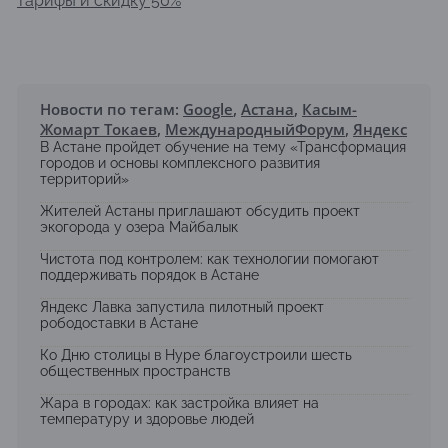
тарифы и скидку 50%
Новости по тегам:
Google
,
Астана
,
Касым-
Жомарт Токаев
,
МеждународныйФорум
,
Яндекс
В Астане пройдет обучение на тему «Трансформация
городов и основы комплексного развития
территорий»
Жителей Астаны приглашают обсудить проект
экогорода у озера Майбалык
Чистота под контролем: как технологии помогают
поддерживать порядок в Астане
Яндекс Лавка запустила пилотный проект
рободоставки в Астане
Ко Дню столицы в Нуре благоустроили шесть
общественных пространств
Жара в городах: как застройка влияет на
температуру и здоровье людей