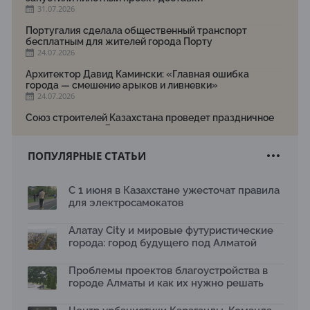
31.07.2026
Португалия сделала общественный транспорт
бесплатным для жителей города Порту
24.07.2026
Архитектор Давид Камински: «Главная ошибка
города — смешение арыков и ливневки»
24.07.2026
Союз строителей Казахстана проведет праздничное
мероприятие ко Дню строителя
22.07.2026
ПОПУЛЯРНЫЕ СТАТЬИ
Новый Строительный кодекс: что изменилось для
заказчиков, подрядчиков и государства по мнению
Бауыржана Байбахтиева
С 1 июня в Казахстане ужесточат правила
17.07.2026
для электросамокатов
Яндекс Лавка запустила пилотный проект
рободоставки в Астане
Алатау City и мировые футуристические
15.07.2026
города: город будущего под Алматой
Архитектурная премия SÄULE ARCHITEKTURPREIS
Проблемы проектов благоустройства в
2026 принимает заявки до 31 июля
13.07.2026
городе Алматы и как их нужно решать
Первый Дом правительства Алматы станет главной