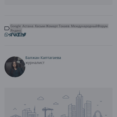
Google
Астана
Касым-Жомарт Токаев
МеждународныйФорум
Яндекс
Балжан Каптагаева
журналист