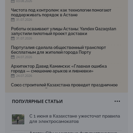
03.08.2026
Чистота под контролем: как технологии помогают
поддерживать порядок в Астане
31.07.2026
Роботы осваивают улицы Астаны: Yandex Qazaqstan
запустили пилотный проект доставки
31.07.2026
Португалия сделала общественный транспорт
бесплатным для жителей города Порту
24.07.2026
Архитектор Давид Камински: «Главная ошибка
города — смешение арыков и ливневки»
24.07.2026
Союз строителей Казахстана проведет праздничное
мероприятие ко Дню строителя
22.07.2026
ПОПУЛЯРНЫЕ СТАТЬИ
Новый Строительный кодекс: что изменилось для
заказчиков, подрядчиков и государства по мнению
Бауыржана Байбахтиева
С 1 июня в Казахстане ужесточат правила
17.07.2026
для электросамокатов
Яндекс Лавка запустила пилотный проект
рободоставки в Астане