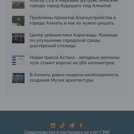
Алатау City и мировые футуристические
15.07.2026
города: город будущего под Алматой
Архитектурная премия SÄULE ARCHITEKTURPREIS
Проблемы проектов благоустройства в
2026 принимает заявки до 31 июля
13.07.2026
городе Алматы и как их нужно решать
Первый Дом правительства Алматы станет главной
Центр урбанистики Караганды. Команда
темой новой выставки в «Целинном»
по улучшению городской среды
13.07.2026
шахтёрской столицы
В столичном детсаду подвели итоги акции «Таза
Қазақстан»: воспитанники подарили вторую жизнь
Новая трасса Астана - западные регионы:
отходам
путь станет короче на 560 километров
08.07.2026
Ко Дню столицы в Нуре благоустроили шесть
В Алматы давно назрела необходимость
общественных пространств
создания Музея архитектуры
06.07.2026
Жара в городах: как застройка влияет на
температуру и здоровье людей
03.07.2026
МЧС усилило мониторинг рек и моренных озер после
сильных дождей в горах Алматы
02.07.2026
На общественных слушаниях представили
Свидетельство о постановке на учет СМИ