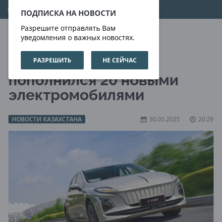
09.08.2026
21:01:41
ПОДПИСКА НА НОВОСТИ
Разрешите отправлять Вам
уведомления о важных новостях.
РАЗРЕШИТЬ
НЕ СЕЙЧАС
Таксопарк Тараза
пополнился 20 новыми
электромобилями
НОВОСТИ КАЗАХСТАНА
30.05.2025
20:29