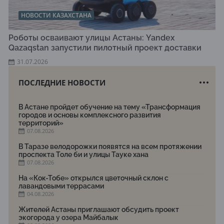
НОВОСТИ КАЗАХСТАНА
Роботы осваивают улицы Астаны: Yandex
Qazaqstan запустили пилотный проект доставки
31.07.2026
ПОСЛЕДНИЕ НОВОСТИ
В Астане пройдет обучение на тему «Трансформация
городов и основы комплексного развития
территорий»
07.08.2026
В Таразе велодорожки появятся на всем протяжении
проспекта Толе би и улицы Тауке хана
07.08.2026
На «Кок-Тобе» открылся цветочный склон с
лавандовыми террасами
04.08.2026
Жителей Астаны приглашают обсудить проект
экогорода у озера Майбалык