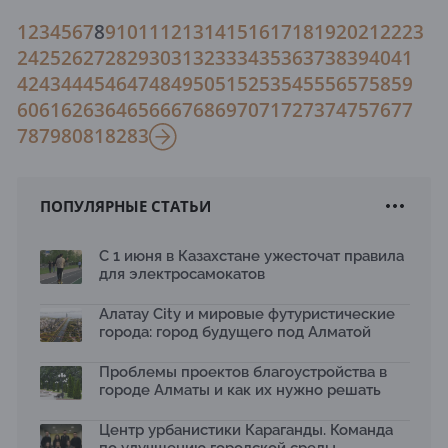
1
2
3
4
5
6
7
8
9
10
11
12
13
14
15
16
17
18
19
20
21
22
23
24
25
26
27
28
29
30
31
32
33
34
35
36
37
38
39
40
41
42
43
44
45
46
47
48
49
50
51
52
53
54
55
56
57
58
59
60
61
62
63
64
65
66
67
68
69
70
71
72
73
74
75
76
77
78
79
80
81
82
83
ПОПУЛЯРНЫЕ СТАТЬИ
С 1 июня в Казахстане ужесточат правила
для электросамокатов
Алатау City и мировые футуристические
города: город будущего под Алматой
Проблемы проектов благоустройства в
городе Алматы и как их нужно решать
Центр урбанистики Караганды. Команда