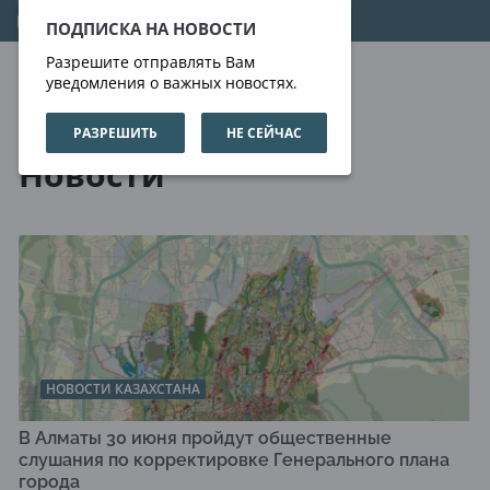
07.08.2026
20:35:44
ПОДПИСКА НА НОВОСТИ
Разрешите отправлять Вам
уведомления о важных новостях.
РАЗРЕШИТЬ
НЕ СЕЙЧАС
Новости
Новости
НОВОСТИ КАЗАХСТАНА
В Алматы 30 июня пройдут общественные
слушания по корректировке Генерального плана
города