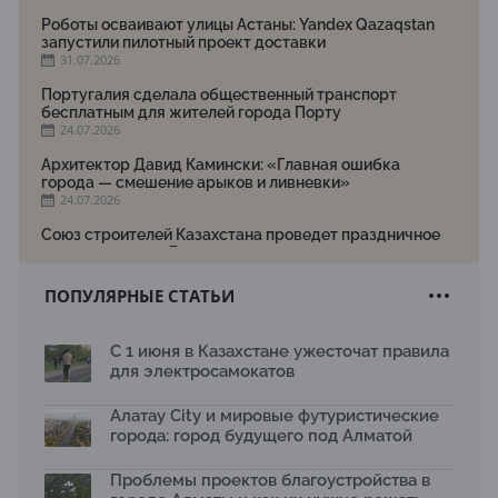
Роботы осваивают улицы Астаны: Yandex Qazaqstan
запустили пилотный проект доставки
31.07.2026
Португалия сделала общественный транспорт
бесплатным для жителей города Порту
24.07.2026
Архитектор Давид Камински: «Главная ошибка
города — смешение арыков и ливневки»
24.07.2026
Союз строителей Казахстана проведет праздничное
мероприятие ко Дню строителя
22.07.2026
ПОПУЛЯРНЫЕ СТАТЬИ
Новый Строительный кодекс: что изменилось для
заказчиков, подрядчиков и государства по мнению
Бауыржана Байбахтиева
С 1 июня в Казахстане ужесточат правила
17.07.2026
для электросамокатов
Яндекс Лавка запустила пилотный проект
рободоставки в Астане
Алатау City и мировые футуристические
15.07.2026
города: город будущего под Алматой
Архитектурная премия SÄULE ARCHITEKTURPREIS
Проблемы проектов благоустройства в
2026 принимает заявки до 31 июля
13.07.2026