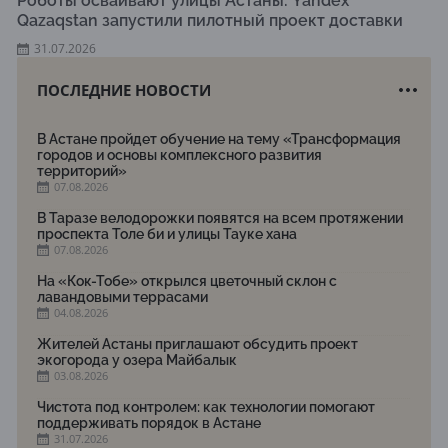
Роботы осваивают улицы Астаны: Yandex
Qazaqstan запустили пилотный проект доставки
31.07.2026
ПОСЛЕДНИЕ НОВОСТИ
В Астане пройдет обучение на тему «Трансформация
городов и основы комплексного развития
территорий»
07.08.2026
В Таразе велодорожки появятся на всем протяжении
проспекта Толе би и улицы Тауке хана
07.08.2026
На «Кок-Тобе» открылся цветочный склон с
лавандовыми террасами
04.08.2026
Жителей Астаны приглашают обсудить проект
экогорода у озера Майбалык
03.08.2026
Чистота под контролем: как технологии помогают
поддерживать порядок в Астане
31.07.2026