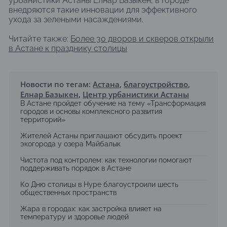
урбанистики Астаны Елнар Базыкен, в городе
внедряются такие инновации для эффективного
ухода за зелеными насаждениями.
Читайте также:
Более 30 дворов и скверов открыли
в Астане к празднику столицы
Новости по тегам:
Астана
,
благоустройство
,
Елнар Базыкен
,
Центр урбанистики Астаны
В Астане пройдет обучение на тему «Трансформация
городов и основы комплексного развития
территорий»
Жителей Астаны приглашают обсудить проект
экогорода у озера Майбалык
Чистота под контролем: как технологии помогают
поддерживать порядок в Астане
Ко Дню столицы в Нуре благоустроили шесть
общественных пространств
Жара в городах: как застройка влияет на
температуру и здоровье людей