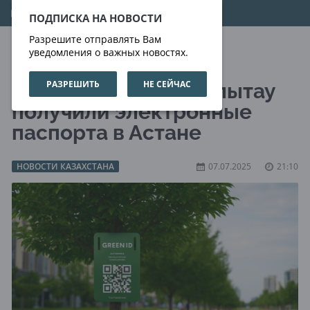
09.08.2026
20:27:36
ПОДПИСКА НА НОВОСТИ
Разрешите отправлять Вам
уведомления о важных новостях.
РАЗРЕШИТЬ
НЕ СЕЙЧАС
Деревья на аллее Улытау
получили электронные
паспорта в Астане
НОВОСТИ КАЗАХСТАНА
07.07.2025
21:10