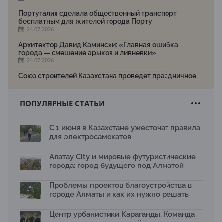
Португалия сделала общественный транспорт
бесплатным для жителей города Порту
24.07.2026
Архитектор Давид Камински: «Главная ошибка
города — смешение арыков и ливневки»
24.07.2026
Союз строителей Казахстана проведет праздничное
мероприятие ко Дню строителя
22.07.2026
ПОПУЛЯРНЫЕ СТАТЬИ
Новый Строительный кодекс: что изменилось для
заказчиков, подрядчиков и государства по мнению
Бауыржана Байбахтиева
С 1 июня в Казахстане ужесточат правила
17.07.2026
для электросамокатов
Яндекс Лавка запустила пилотный проект
рободоставки в Астане
Алатау City и мировые футуристические
15.07.2026
города: город будущего под Алматой
Архитектурная премия SÄULE ARCHITEKTURPREIS
Проблемы проектов благоустройства в
2026 принимает заявки до 31 июля
13.07.2026
городе Алматы и как их нужно решать
Первый Дом правительства Алматы станет главной
Центр урбанистики Караганды. Команда
темой новой выставки в «Целинном»