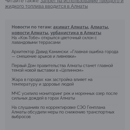
Читайте также:
Запрет на использование твердого и
жидкого топлива вводится в Алматы
Новости по тегам:
акимат Алматы
,
Алматы
,
новости Алматы
,
урбанистика в Алматы
На «Кок-Тобе» открылся цветочный склон с
лавандовыми террасами
Архитектор Давид Камински: «Главная ошибка города
— смешение арыков и ливневки»
Первый Дом правительства Алматы станет главной
темой новой выставки в «Целинном»
Жара в городах: как застройка влияет на
температуру и здоровье людей
МЧС усилило мониторинг рек и моренных озер после
сильных дождей в горах Алматы
На слушаниях по корректировке СЭО Генплана
Алматы обсудили меры по снижению транспортных
выбросов