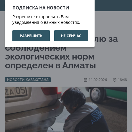
09.08.2026
17:47:03
ПОДПИСКА НА НОВОСТИ
Разрешите отправлять Вам
уведомления о важных новостях.
РАЗРЕШИТЬ
НЕ СЕЙЧАС
Оператор по контролю за
соблюдением
экологических норм
определен в Алматы
НОВОСТИ КАЗАХСТАНА
11.02.2026
18:48