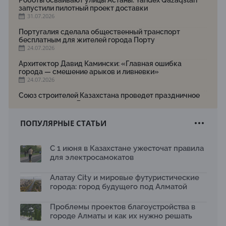
Роботы осваивают улицы Астаны: Yandex Qazaqstan
запустили пилотный проект доставки
31.07.2026
Португалия сделала общественный транспорт
бесплатным для жителей города Порту
24.07.2026
Архитектор Давид Камински: «Главная ошибка
города — смешение арыков и ливневки»
24.07.2026
Союз строителей Казахстана проведет праздничное
мероприятие ко Дню строителя
22.07.2026
ПОПУЛЯРНЫЕ СТАТЬИ
Новый Строительный кодекс: что изменилось для
заказчиков, подрядчиков и государства по мнению
Бауыржана Байбахтиева
С 1 июня в Казахстане ужесточат правила
17.07.2026
для электросамокатов
Яндекс Лавка запустила пилотный проект
рободоставки в Астане
Алатау City и мировые футуристические
15.07.2026
города: город будущего под Алматой
Архитектурная премия SÄULE ARCHITEKTURPREIS
Проблемы проектов благоустройства в
2026 принимает заявки до 31 июля
13.07.2026
городе Алматы и как их нужно решать