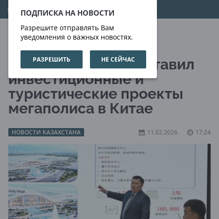
08.08.2026
08:36:59
ПОДПИСКА НА НОВОСТИ
Разрешите отправлять Вам
уведомления о важных новостях.
РАЗРЕШИТЬ
НЕ СЕЙЧАС
Almaty Invest представил
инвестиционные и
туристические проекты
мегаполиса в Китае
НОВОСТИ КАЗАХСТАНА
11.02.2026
17:24