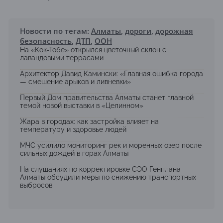
Новости по тегам:
Алматы
,
дороги
,
дорожная
безопасность
,
ДТП
,
ООН
На «Кок-Тобе» открылся цветочный склон с
лавандовыми террасами
Архитектор Давид Камински: «Главная ошибка города
— смешение арыков и ливневки»
Первый Дом правительства Алматы станет главной
темой новой выставки в «Целинном»
Жара в городах: как застройка влияет на
температуру и здоровье людей
МЧС усилило мониторинг рек и моренных озер после
сильных дождей в горах Алматы
На слушаниях по корректировке СЭО Генплана
Алматы обсудили меры по снижению транспортных
выбросов