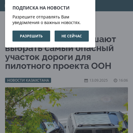
10.08.2026
18:52:45
ПОДПИСКА НА НОВОСТИ
Разрешите отправлять Вам
уведомления о важных новостях.
РАЗРЕШИТЬ
НЕ СЕЙЧАС
Алматинцев приглашают
выбрать самый опасный
участок дороги для
пилотного проекта ООН
НОВОСТИ КАЗАХСТАНА
13.09.2025
16:06