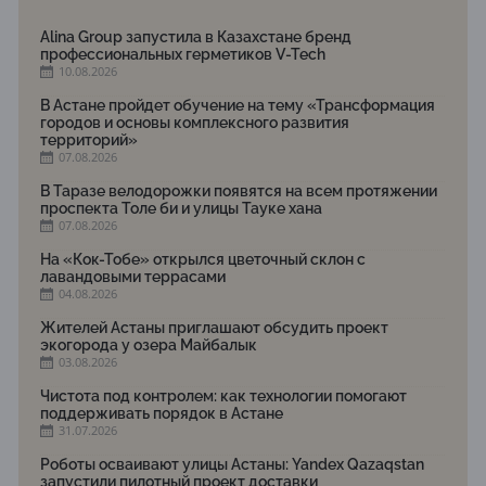
Alina Group запустила в Казахстане бренд
профессиональных герметиков V-Tech
10.08.2026
В Астане пройдет обучение на тему «Трансформация
городов и основы комплексного развития
территорий»
07.08.2026
В Таразе велодорожки появятся на всем протяжении
проспекта Толе би и улицы Тауке хана
07.08.2026
На «Кок-Тобе» открылся цветочный склон с
лавандовыми террасами
04.08.2026
Жителей Астаны приглашают обсудить проект
экогорода у озера Майбалык
03.08.2026
Чистота под контролем: как технологии помогают
поддерживать порядок в Астане
31.07.2026
Роботы осваивают улицы Астаны: Yandex Qazaqstan
запустили пилотный проект доставки