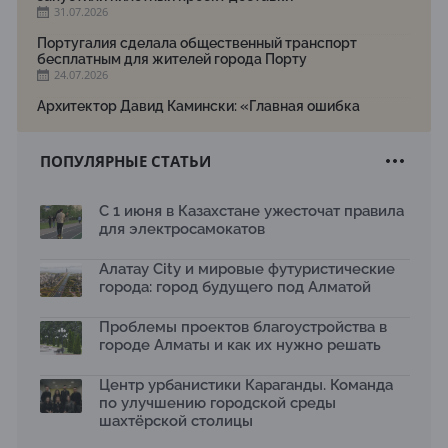
31.07.2026
Португалия сделала общественный транспорт
бесплатным для жителей города Порту
24.07.2026
Архитектор Давид Камински: «Главная ошибка
города — смешение арыков и ливневки»
24.07.2026
ПОПУЛЯРНЫЕ СТАТЬИ
Союз строителей Казахстана проведет праздничное
мероприятие ко Дню строителя
22.07.2026
С 1 июня в Казахстане ужесточат правила
для электросамокатов
Новый Строительный кодекс: что изменилось для
заказчиков, подрядчиков и государства по мнению
Бауыржана Байбахтиева
Алатау City и мировые футуристические
17.07.2026
города: город будущего под Алматой
Яндекс Лавка запустила пилотный проект
Проблемы проектов благоустройства в
рободоставки в Астане
15.07.2026
городе Алматы и как их нужно решать
Архитектурная премия SÄULE ARCHITEKTURPREIS
Центр урбанистики Караганды. Команда
2026 принимает заявки до 31 июля
по улучшению городской среды
13.07.2026
шахтёрской столицы
Первый Дом правительства Алматы станет главной