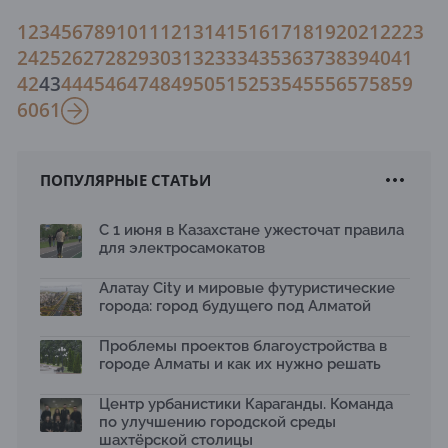
1
2
3
4
5
6
7
8
9
10
11
12
13
14
15
16
17
18
19
20
21
22
23
24
25
26
27
28
29
30
31
32
33
34
35
36
37
38
39
40
41
42
43
44
45
46
47
48
49
50
51
52
53
54
55
56
57
58
59
60
61
ПОПУЛЯРНЫЕ СТАТЬИ
С 1 июня в Казахстане ужесточат правила
для электросамокатов
Алатау City и мировые футуристические
города: город будущего под Алматой
Проблемы проектов благоустройства в
городе Алматы и как их нужно решать
Центр урбанистики Караганды. Команда
по улучшению городской среды
шахтёрской столицы