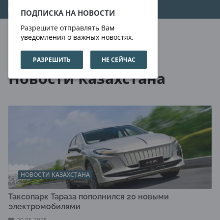
09.08.2026
14:57:30
ПОДПИСКА НА НОВОСТИ
Разрешите отправлять Вам
уведомления о важных новостях.
РАЗРЕШИТЬ
НЕ СЕЙЧАС
Новости
Новости Казахстана
Новости Казахстана
НОВОСТИ КАЗАХСТАНА
Таксопарк Тараза пополнился 20 новыми
электромобилями