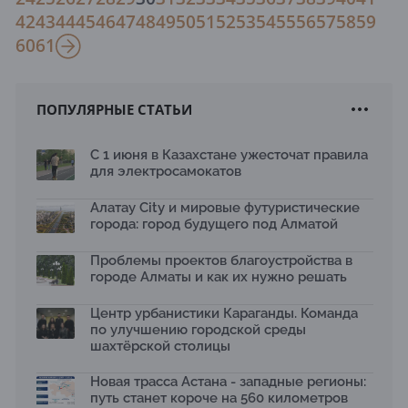
42
43
44
45
46
47
48
49
50
51
52
53
54
55
56
57
58
59
60
61
ПОПУЛЯРНЫЕ СТАТЬИ
С 1 июня в Казахстане ужесточат правила
для электросамокатов
Алатау City и мировые футуристические
города: город будущего под Алматой
Проблемы проектов благоустройства в
городе Алматы и как их нужно решать
Центр урбанистики Караганды. Команда
по улучшению городской среды
шахтёрской столицы
Новая трасса Астана - западные регионы:
путь станет короче на 560 километров