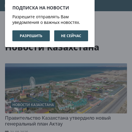
09.08.2026
01:46:23
ПОДПИСКА НА НОВОСТИ
Разрешите отправлять Вам
уведомления о важных новостях.
РАЗРЕШИТЬ
НЕ СЕЙЧАС
Новости
Новости Казахстана
Новости Казахстана
НОВОСТИ КАЗАХСТАНА
Правительство Казахстана утвердило новый
генеральный план Актау