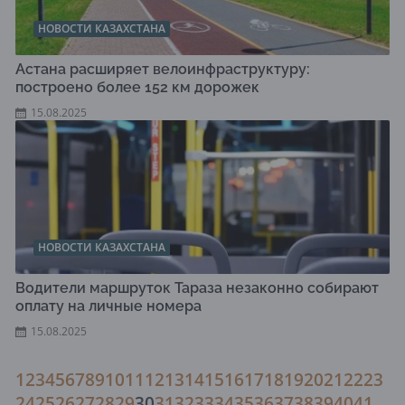
НОВОСТИ КАЗАХСТАНА
Астана расширяет велоинфраструктуру:
построено более 152 км дорожек
15.08.2025
НОВОСТИ КАЗАХСТАНА
Водители маршруток Тараза незаконно собирают
оплату на личные номера
15.08.2025
1
2
3
4
5
6
7
8
9
10
11
12
13
14
15
16
17
18
19
20
21
22
23
24
25
26
27
28
29
30
31
32
33
34
35
36
37
38
39
40
41