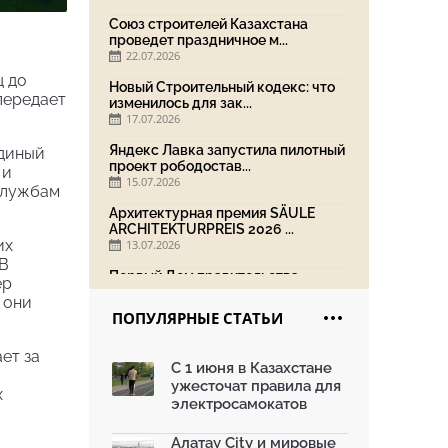
Союз строителей Казахстана
проведет праздничное м...
22.07.2026
ц до
Новый Строительный кодекс: что
передает
изменилось для зак...
17.07.2026
Яндекс Лавка запустила пилотный
единый
проект рободостав...
 и
15.07.2026
службам
Архитектурная премия SÄULE
ARCHITEKTURPREIS 2026 ...
их
13.07.2026
 В
Первый Дом правительства
ер
Алматы станет главной те...
 они
13.07.2026
ПОПУЛЯРНЫЕ СТАТЬИ
В столичном детсаду подвели
ет за
итоги акции «Таза Қаз...
С 1 июня в Казахстане
08.07.2026
ужесточат правила для
х
Ко Дню столицы в Нуре
электросамокатов
благоустроили шесть обществ...
06.07.2026
Алатау City и мировые