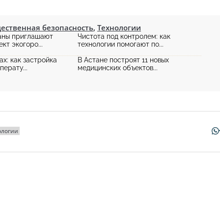
ественная безопасность
,
Технологии
аны приглашают
Чистота под контролем: как
кт экогоро...
технологии помогают по...
ах: как застройка
В Астане построят 11 новых
перату...
медицинских объектов...
ологии