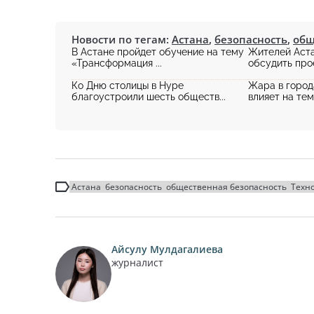
Новости по тегам:
Астана
,
безопасность
,
общ
В Астане пройдет обучение на тему
Жителей Аст
«Трансформация ...
обсудить прое
Ко Дню столицы в Нуре
Жара в город
благоустроили шесть обществ...
влияет на тем
Астана
безопасность
общественная безопасность
Техн
Айсулу Мулдагалиева
журналист