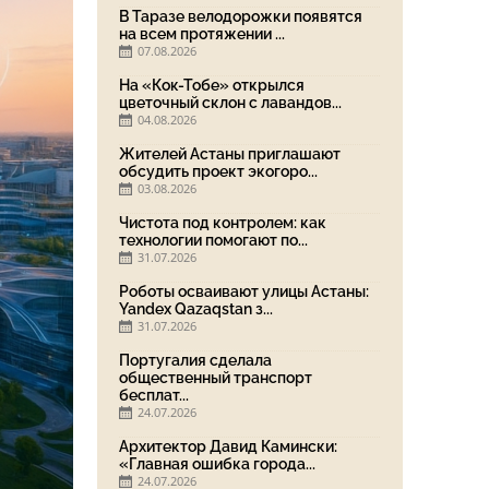
В Таразе велодорожки появятся
на всем протяжении ...
07.08.2026
На «Кок-Тобе» открылся
цветочный склон с лавандов...
04.08.2026
Жителей Астаны приглашают
обсудить проект экогоро...
03.08.2026
Чистота под контролем: как
технологии помогают по...
31.07.2026
Роботы осваивают улицы Астаны:
Yandex Qazaqstan з...
31.07.2026
Португалия сделала
общественный транспорт
бесплат...
24.07.2026
Архитектор Давид Камински:
«Главная ошибка города...
24.07.2026