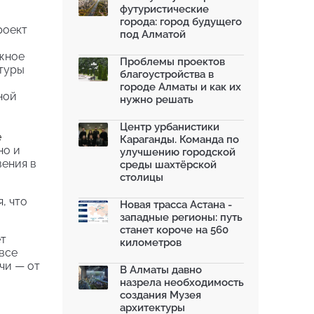
футуристические
Жара в городах: как застройка
города: город будущего
влияет на температу...
роект
под Алматой
03.07.2026
ожное
МЧС усилило мониторинг рек и
Проблемы проектов
моренных озер после ...
туры
благоустройства в
02.07.2026
городе Алматы и как их
ной
нужно решать
На общественных слушаниях
представили экологическ...
30.06.2026
Центр урбанистики
е
Караганды. Команда по
На слушаниях по корректировке
но и
улучшению городской
СЭО Генплана Алматы...
вения в
среды шахтёрской
30.06.2026
столицы
130-летняя Майская роща в
Таразе станет экопарком...
, что
Новая трасса Астана -
22.06.2026
западные регионы: путь
станет короче на 560
ет
километров
все
чи — от
В Алматы давно
назрела необходимость
создания Музея
архитектуры