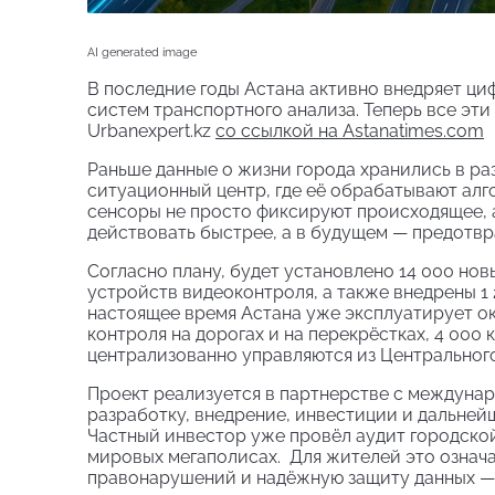
AI generated image
В последние годы Астана активно внедряет ци
систем транспортного анализа. Теперь все эти
Urbanexpert.kz
со ссылкой на Astanatimes.com
Раньше данные о жизни города хранились в ра
ситуационный центр, где её обрабатывают ал
сенсоры не просто фиксируют происходящее, 
действовать быстрее, а в будущем — предотвр
Согласно плану, будет установлено 14 000 но
устройств видеоконтроля, а также внедрены 
настоящее время Астана уже эксплуатирует о
контроля на дорогах и на перекрёстках, 4 000
централизованно управляются из Центрального
Проект реализуется в партнерстве с междунаро
разработку, внедрение, инвестиции и дальней
Частный инвестор уже провёл аудит городско
мировых мегаполисах. Для жителей это означ
правонарушений и надёжную защиту данных — б