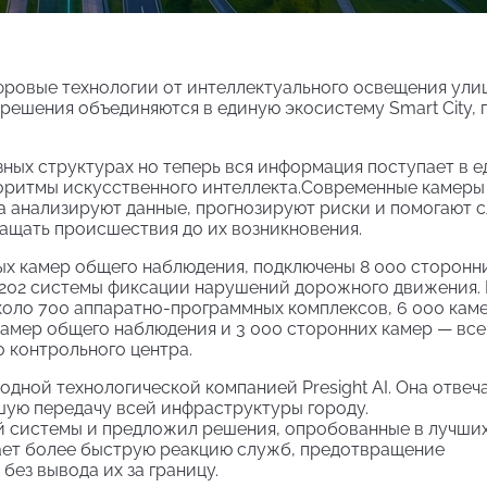
фровые технологии от интеллектуального освещения ули
 решения объединяются в единую экосистему Smart City, 
зных структурах но теперь вся информация поступает в 
горитмы искусственного интеллекта.Современные камеры
а анализируют данные, прогнозируют риски и помогают 
ащать происшествия до их возникновения.
вых камер общего наблюдения, подключены 8 000 сторонн
1 202 системы фиксации нарушений дорожного движения.
коло 700 аппаратно-программных комплексов, 6 000 кам
 камер общего наблюдения и 3 000 сторонних камер — все
 контрольного центра.
дной технологической компанией Presight AI. Она отвеча
шую передачу всей инфраструктуры городу.
й системы и предложил решения, опробованные в лучши
ает более быструю реакцию служб, предотвращение
ез вывода их за границу.