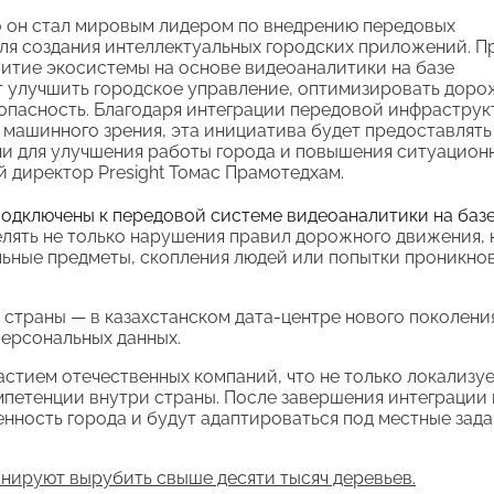
то он стал мировым лидером по внедрению передовых
для создания интеллектуальных городских приложений. П
витие экосистемы на основе видеоаналитики на базе
ит улучшить городское управление, оптимизировать дор
опасность. Благодаря интеграции передовой инфраструк
 машинного зрения, эта инициатива будет предоставлять
и для улучшения работы города и повышения ситуацион
 директор Presight Томас Прамотедхам.
подключены к передовой системе видеоаналитики на баз
елять не только нарушения правил дорожного движения, 
льные предметы, скопления людей или попытки проникно
страны — в казахстанском дата-центре нового поколения
персональных данных.
астием отечественных компаний, что не только локализу
омпетенции внутри страны. После завершения интеграции 
нность города и будут адаптироваться под местные зада
нируют вырубить свыше десяти тысяч деревьев.