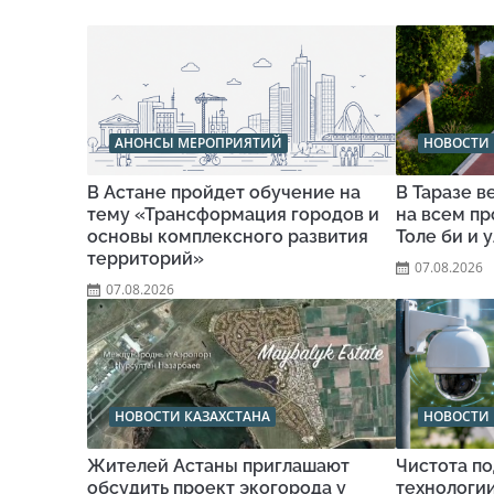
АНОНСЫ МЕРОПРИЯТИЙ
НОВОСТИ 
В Астане пройдет обучение на
В Таразе 
тему «Трансформация городов и
на всем п
основы комплексного развития
Толе би и 
территорий»
07.08.2026
07.08.2026
НОВОСТИ КАЗАХСТАНА
НОВОСТИ 
Жителей Астаны приглашают
Чистота по
обсудить проект экогорода у
технологи