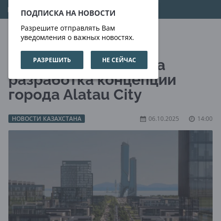
07.08.2026
04:16:18
ПОДПИСКА НА НОВОСТИ
Разрешите отправлять Вам
уведомления о важных новостях.
РАЗРЕШИТЬ
НЕ СЕЙЧАС
В Алматы стартовала
разработка концепции
города Alatau City
НОВОСТИ КАЗАХСТАНА
06.10.2025
14:00