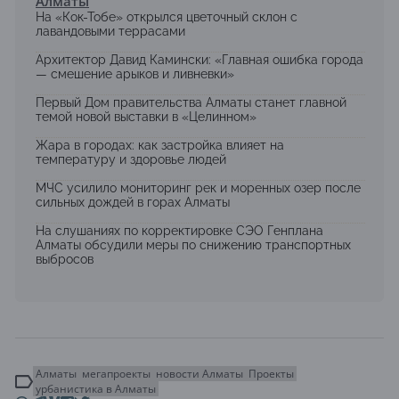
Алматы
На «Кок-Тобе» открылся цветочный склон с
лавандовыми террасами
Архитектор Давид Камински: «Главная ошибка города
— смешение арыков и ливневки»
Первый Дом правительства Алматы станет главной
темой новой выставки в «Целинном»
Жара в городах: как застройка влияет на
температуру и здоровье людей
МЧС усилило мониторинг рек и моренных озер после
сильных дождей в горах Алматы
На слушаниях по корректировке СЭО Генплана
Алматы обсудили меры по снижению транспортных
выбросов
Алматы
мегапроекты
новости Алматы
Проекты
урбанистика в Алматы