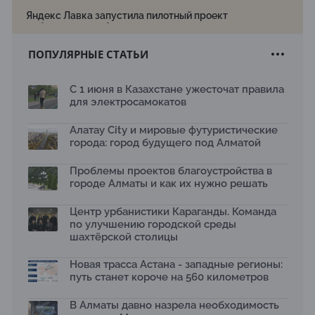
Яндекс Лавка запустила пилотный проект
рободоставки в Астане
15.07.2026
ПОПУЛЯРНЫЕ СТАТЬИ
Архитектурная премия SÄULE ARCHITEKTURPREIS
2026 принимает заявки до 31 июля
13.07.2026
С 1 июня в Казахстане ужесточат правила
для электросамокатов
Первый Дом правительства Алматы станет главной
темой новой выставки в «Целинном»
13.07.2026
Алатау City и мировые футуристические
города: город будущего под Алматой
В столичном детсаду подвели итоги акции «Таза
Қазақстан»: воспитанники подарили вторую жизнь
Проблемы проектов благоустройства в
отходам
08.07.2026
городе Алматы и как их нужно решать
Ко Дню столицы в Нуре благоустроили шесть
Центр урбанистики Караганды. Команда
общественных пространств
по улучшению городской среды
06.07.2026
шахтёрской столицы
Жара в городах: как застройка влияет на
температуру и здоровье людей
Новая трасса Астана - западные регионы:
03.07.2026
путь станет короче на 560 километров
МЧС усилило мониторинг рек и моренных озер после
сильных дождей в горах Алматы
В Алматы давно назрела необходимость
02.07.2026