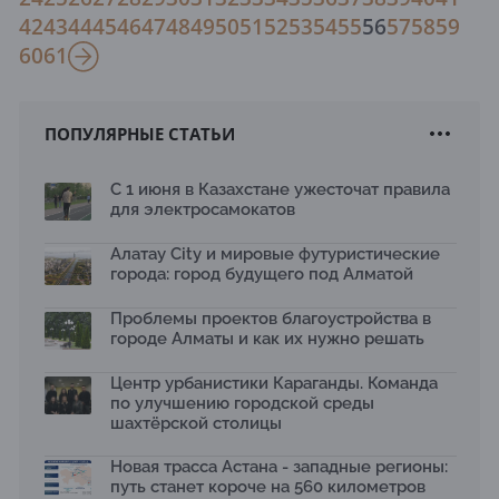
42
43
44
45
46
47
48
49
50
51
52
53
54
55
56
57
58
59
60
61
ПОПУЛЯРНЫЕ СТАТЬИ
С 1 июня в Казахстане ужесточат правила
для электросамокатов
Алатау City и мировые футуристические
города: город будущего под Алматой
Проблемы проектов благоустройства в
городе Алматы и как их нужно решать
Центр урбанистики Караганды. Команда
по улучшению городской среды
шахтёрской столицы
Новая трасса Астана - западные регионы:
путь станет короче на 560 километров