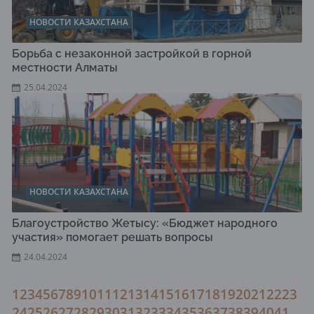
НОВОСТИ КАЗАХСТАНА
Борьба с незаконной застройкой в горной
местности Алматы
25.04.2024
НОВОСТИ КАЗАХСТАНА
Благоустройство Жетысу: «Бюджет народного
участия» помогает решать вопросы
24.04.2024
1
2
3
4
5
6
7
8
9
10
11
12
13
14
15
16
17
18
19
20
21
22
23
24
25
26
27
28
29
30
31
32
33
34
35
36
37
38
39
40
41