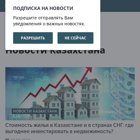
09.08.2026
11:48:15
ПОДПИСКА НА НОВОСТИ
Разрешите отправлять Вам
уведомления о важных новостях.
РАЗРЕШИТЬ
НЕ СЕЙЧАС
Новости
Новости Казахстана
Новости Казахстана
НОВОСТИ КАЗАХСТАНА
Стоимость жилья в Казахстане и в странах СНГ: где
выгоднее инвестировать в недвижимость?