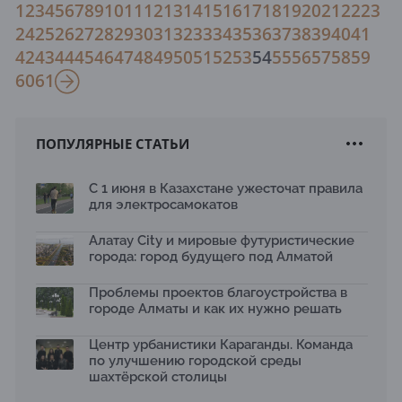
1
2
3
4
5
6
7
8
9
10
11
12
13
14
15
16
17
18
19
20
21
22
23
24
25
26
27
28
29
30
31
32
33
34
35
36
37
38
39
40
41
42
43
44
45
46
47
48
49
50
51
52
53
54
55
56
57
58
59
60
61
ПОПУЛЯРНЫЕ СТАТЬИ
С 1 июня в Казахстане ужесточат правила
для электросамокатов
Алатау City и мировые футуристические
города: город будущего под Алматой
Проблемы проектов благоустройства в
городе Алматы и как их нужно решать
Центр урбанистики Караганды. Команда
по улучшению городской среды
шахтёрской столицы