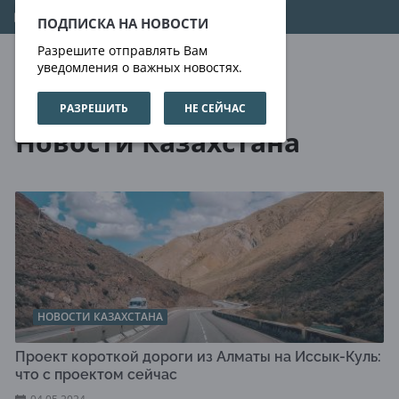
09.08.2026
17:47:39
ПОДПИСКА НА НОВОСТИ
Разрешите отправлять Вам
уведомления о важных новостях.
РАЗРЕШИТЬ
НЕ СЕЙЧАС
Новости
Новости Казахстана
Новости Казахстана
НОВОСТИ КАЗАХСТАНА
Проект короткой дороги из Алматы на Иссык-Куль:
что с проектом сейчас