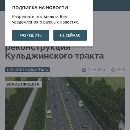
08.08.2026
21:37:10
ПОДПИСКА НА НОВОСТИ
Разрешите отправлять Вам
уведомления о важных новостях.
РАЗРЕШИТЬ
НЕ СЕЙЧАС
В Алматы стартует
реконструкция
Кульджинского тракта
НОВОСТИ КАЗАХСТАНА
29.05.2024
13:19