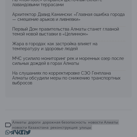
лавандовыми террасами
Архитектор Давид Камински: «Главная ошибка города
— смешение арыков и ливневки»
Первый Дом правительства Алматы станет главной
темой новой выставки в «Целинном»
Жара в городах: как застройка влияет на
температуру и здоровье людей
МЧС усилило мониторинг рек и моренных озер после
сильных дождей в горах Алматы
На слушаниях по корректировке СЭО Генплана
Алматы обсудили меры по снижению транспортных
выбросов
Алматы
дороги
дорожная безопасность
новости Алматы
новости Казахстана
реконструкция
улицы