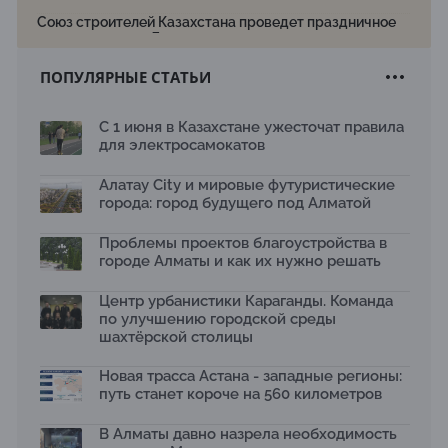
Союз строителей Казахстана проведет праздничное
мероприятие ко Дню строителя
22.07.2026
ПОПУЛЯРНЫЕ СТАТЬИ
Новый Строительный кодекс: что изменилось для
заказчиков, подрядчиков и государства по мнению
Бауыржана Байбахтиева
С 1 июня в Казахстане ужесточат правила
17.07.2026
для электросамокатов
Яндекс Лавка запустила пилотный проект
рободоставки в Астане
Алатау City и мировые футуристические
15.07.2026
города: город будущего под Алматой
Архитектурная премия SÄULE ARCHITEKTURPREIS
Проблемы проектов благоустройства в
2026 принимает заявки до 31 июля
13.07.2026
городе Алматы и как их нужно решать
Первый Дом правительства Алматы станет главной
Центр урбанистики Караганды. Команда
темой новой выставки в «Целинном»
по улучшению городской среды
13.07.2026
шахтёрской столицы
В столичном детсаду подвели итоги акции «Таза
Қазақстан»: воспитанники подарили вторую жизнь
Новая трасса Астана - западные регионы:
отходам
путь станет короче на 560 километров
08.07.2026
Ко Дню столицы в Нуре благоустроили шесть
В Алматы давно назрела необходимость