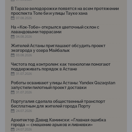
В Таразе велодорожки появятся на всем протяжении
проспекта Толе би и улицы Тауке хана
07.08.2026
На «Кок-Тобе» открылся цветочный склон с
лавандовыми террасами
04.08.2026
Жителей Астаны приглашают обсудить проект
экогорода у озера Майбалык
03.08.2026
Чистота под контролем: как технологии помогают
поддерживать порядок в Астане
31.07.2026
Роботы осваивают улицы Астаны: Yandex Qazaqstan
запустили пилотный проект доставки
31.07.2026
Португалия сделала общественный транспорт
бесплатным для жителей города Порту
24.07.2026
Архитектор Давид Камински: «Главная ошибка
города — смешение арыков и ливневки»
24.07.2026