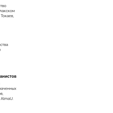
ство
улакском
Токаев,
ства
м
банистов
ы
значенных
в,
 AlmaU.