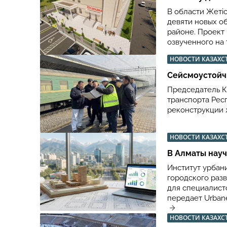
В области Жеті
девяти новых о
районе. Проект
озвученного на
НОВОСТИ КАЗАХС
Сейсмоустойч
Председатель К
транспорта Рес
реконструкции 
НОВОСТИ КАЗАХС
В Алматы науч
Институт урбан
городского раз
для специалисто
передает Urbane
НОВОСТИ КАЗАХС