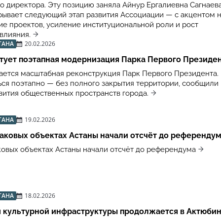
о директора. Эту позицию заняла Айнур Ергалиевна Сагнаева
рывает следующий этап развития Ассоциации — с акцентом 
е проектов, усиление институциональной роли и рост
влияния.
ТАНА
20.02.2026
тует поэтапная модернизация Парка Первого Президе
ается масштабная реконструкция Парк Первого Президента.
ься поэтапно — без полного закрытия территории, сообщили 
вития общественных пространств города.
ТАНА
19.02.2026
аковых объектах Астаны начали отсчёт до референду
ковых объектах Астаны начали отсчёт до референдума
ТАНА
18.02.2026
 культурной инфраструктуры продолжается в Актюби