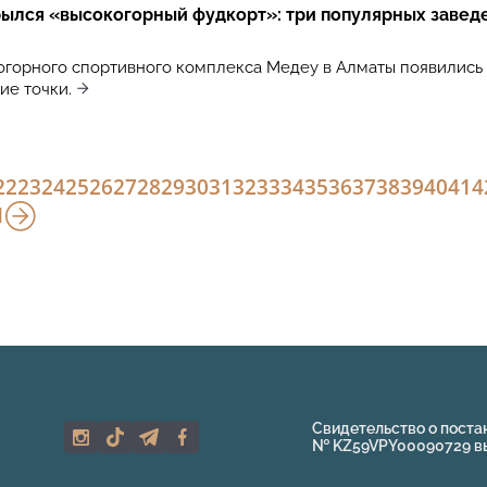
ылся «высокогорный фудкорт»: три популярных завед
огорного спортивного комплекса Медеу в Алматы появились
ие точки.
22
23
24
25
26
27
28
29
30
31
32
33
34
35
36
37
38
39
40
41
4
1
Свидетельство о поста
№ KZ59VPY00090729 выд