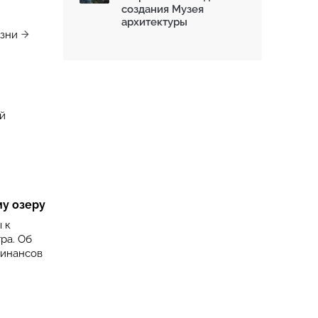
создания Музея
архитектуры
изни
й
му озеру
 к
ра. Об
финансов