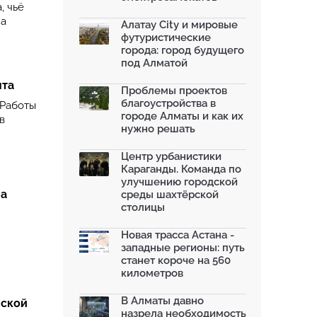
, чьё
на
Алатау City и мировые
футуристические
города: город будущего
под Алматой
нта
Проблемы проектов
благоустройства в
 Работы
городе Алматы и как их
в
нужно решать
Центр урбанистики
Караганды. Команда по
улучшению городской
ма
среды шахтёрской
столицы
Новая трасса Астана -
западные регионы: путь
станет короче на 560
километров
В Алматы давно
нской
назрела необходимость