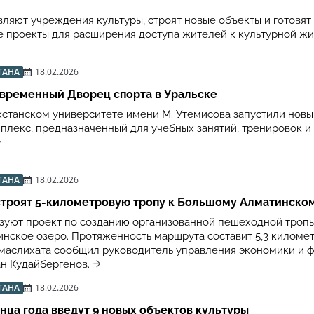
вляют учреждения культуры, строят новые объекты и готовят
 проекты для расширения доступа жителей к культурной ж
ТАНА
18.02.2026
овременный Дворец спорта в Уральске
хстанском университете имени М. Утемисова запустили новы
плекс, предназначенный для учебных занятий, тренировок и
ТАНА
18.02.2026
строят 5-километровую тропу к Большому Алматинско
зуют проект по созданию организованной пешеходной тропы
нское озеро. Протяженность маршрута составит 5,3 километ
 маслихата сообщил руководитель управления экономики и 
н Кудайбергенов.
ТАНА
18.02.2026
онца года введут 9 новых объектов культуры