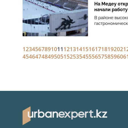
На Медеу откр
начали работу
В районе высок
гастрономическ
1
2
3
4
5
6
7
8
9
10
11
12
13
14
15
16
17
18
19
20
21
45
46
47
48
49
50
51
52
53
54
55
56
57
58
59
60
6