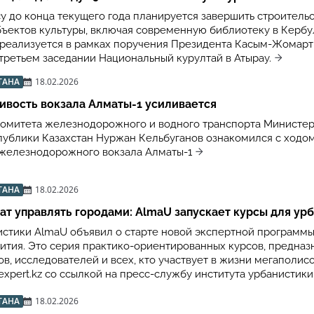
су до конца текущего года планируется завершить строитель
бъектов культуры, включая современную библиотеку в Керб
 реализуется в рамках поручения Президента Касым-Жомарт 
 третьем заседании Национальный курултай в Атырау.
ТАНА
18.02.2026
ивость вокзала Алматы-1 усиливается
омитета железнодорожного и водного транспорта Министер
публики Казахстан Нуржан Кельбуганов ознакомился с ходо
железнодорожного вокзала Алматы-1
ТАНА
18.02.2026
ат управлять городами: AlmaU запускает курсы для ур
истики AlmaU объявил о старте новой экспертной программ
вития. Это серия практико-ориентированных курсов, предна
в, исследователей и всех, кто участвует в жизни мегаполисо
xpert.kz со ссылкой на пресс-службу института урбанистики
ТАНА
18.02.2026