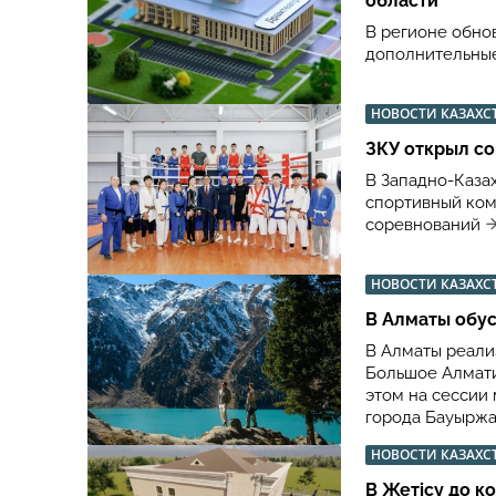
области
В регионе обно
дополнительные
НОВОСТИ КАЗАХС
ЗКУ открыл с
В Западно-Каза
спортивный ком
соревнований
НОВОСТИ КАЗАХС
В Алматы обу
В Алматы реали
Большое Алмати
этом на сессии
города Бауыржа
НОВОСТИ КАЗАХС
В Жетісу до к