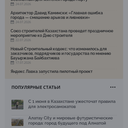
24.07.2026
Архитектор Давид Камински: «Главная ошибка
города — смешение арыков и ливневки»
24.07.2026
Союз строителей Казахстана проведет праздничное
мероприятие ко Дню строителя
22.07.2026
Новый Строительный кодекс: что изменилось для
заказчиков, подрядчиков и государства по мнению
Бауыржана Байбахтиева
17.07.2026
Яндекс Лавка запустила пилотный проект
рободоставки в Астане
15.07.2026
ПОПУЛЯРНЫЕ СТАТЬИ
Архитектурная премия SÄULE ARCHITEKTURPREIS
2026 принимает заявки до 31 июля
13.07.2026
С 1 июня в Казахстане ужесточат правила
для электросамокатов
Первый Дом правительства Алматы станет главной
темой новой выставки в «Целинном»
13.07.2026
Алатау City и мировые футуристические
города: город будущего под Алматой
В столичном детсаду подвели итоги акции «Таза