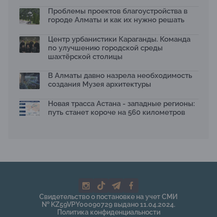
Қазақстан»: воспитанники подарили вторую жизнь
Проблемы проектов благоустройства в
отходам
08.07.2026
городе Алматы и как их нужно решать
Ко Дню столицы в Нуре благоустроили шесть
Центр урбанистики Караганды. Команда
общественных пространств
по улучшению городской среды
06.07.2026
шахтёрской столицы
Жара в городах: как застройка влияет на
температуру и здоровье людей
В Алматы давно назрела необходимость
03.07.2026
создания Музея архитектуры
МЧС усилило мониторинг рек и моренных озер после
сильных дождей в горах Алматы
Новая трасса Астана - западные регионы:
02.07.2026
путь станет короче на 560 километров
На общественных слушаниях представили
экологическую стратегию развития Алматы до 2040
года
30.06.2026
На слушаниях по корректировке СЭО Генплана
Алматы обсудили меры по снижению транспортных
выбросов
30.06.2026
Свидетельство о постановке на учет СМИ
130-летняя Майская роща в Таразе станет экопарком
№ KZ59VPY00090729 выдано 11.04.2024.
22.06.2026
Политика конфиденциальности