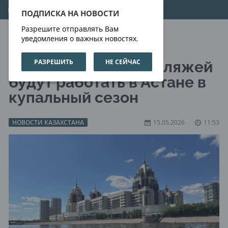
06.08.2026
08:10:03
ПОДПИСКА НА НОВОСТИ
Разрешите отправлять Вам
уведомления о важных новостях.
РАЗРЕШИТЬ
НЕ СЕЙЧАС
Пять официальных пляжей
будут работать в Астане в
купальный сезон
НОВОСТИ КАЗАХСТАНА
15.05.2026
11:53