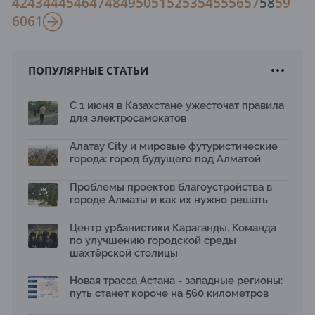
42
43
44
45
46
47
48
49
50
51
52
53
54
55
56
57
58
59
60
61
ПОПУЛЯРНЫЕ СТАТЬИ
С 1 июня в Казахстане ужесточат правила
для электросамокатов
Алатау City и мировые футуристические
города: город будущего под Алматой
Проблемы проектов благоустройства в
городе Алматы и как их нужно решать
Центр урбанистики Караганды. Команда
по улучшению городской среды
шахтёрской столицы
Новая трасса Астана - западные регионы:
путь станет короче на 560 километров