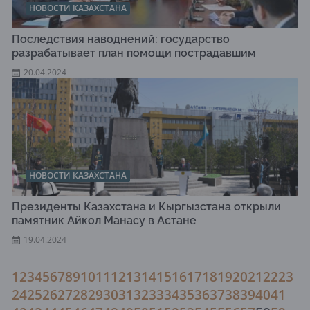
НОВОСТИ КАЗАХСТАНА
Последствия наводнений: государство
разрабатывает план помощи пострадавшим
20.04.2024
НОВОСТИ КАЗАХСТАНА
Президенты Казахстана и Кыргызстана открыли
памятник Айкол Манасу в Астане
19.04.2024
1
2
3
4
5
6
7
8
9
10
11
12
13
14
15
16
17
18
19
20
21
22
23
24
25
26
27
28
29
30
31
32
33
34
35
36
37
38
39
40
41