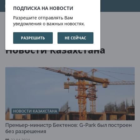
10.08.2026
08:11:11
ПОДПИСКА НА НОВОСТИ
Разрешите отправлять Вам
уведомления о важных новостях.
РАЗРЕШИТЬ
НЕ СЕЙЧАС
Новости
Новости Казахстана
Новости Казахстана
НОВОСТИ КАЗАХСТАНА
Премьер-министр Бектенов: G-Park был построен
без разрешения