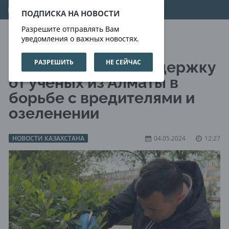
08.08.2026
06:43:00
ПОДПИСКА НА НОВОСТИ
Разрешите отправлять Вам
уведомления о важных новостях.
РАЗРЕШИТЬ
НЕ СЕЙЧАС
Актау получает поддержку
от ученых из Алматы в
борьбе с вредителями и
озеленении
НОВОСТИ КАЗАХСТАНА
04.05.2024
12:27