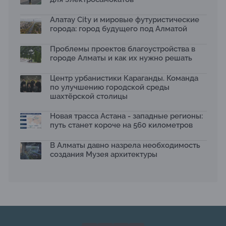
Яндекс Лавка запустила пилотный проект
рободоставки в Астане
Алатау City и мировые футуристические
15.07.2026
города: город будущего под Алматой
Архитектурная премия SÄULE ARCHITEKTURPREIS
Проблемы проектов благоустройства в
2026 принимает заявки до 31 июля
13.07.2026
городе Алматы и как их нужно решать
Первый Дом правительства Алматы станет главной
Центр урбанистики Караганды. Команда
темой новой выставки в «Целинном»
по улучшению городской среды
13.07.2026
шахтёрской столицы
В столичном детсаду подвели итоги акции «Таза
Қазақстан»: воспитанники подарили вторую жизнь
Новая трасса Астана - западные регионы:
отходам
путь станет короче на 560 километров
08.07.2026
Ко Дню столицы в Нуре благоустроили шесть
В Алматы давно назрела необходимость
общественных пространств
создания Музея архитектуры
06.07.2026
Жара в городах: как застройка влияет на
температуру и здоровье людей
03.07.2026
МЧС усилило мониторинг рек и моренных озер после
сильных дождей в горах Алматы
02.07.2026