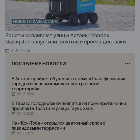
НОВОСТИ КАЗАХСТАНА
Роботы осваивают улицы Астаны: Yandex
Qazaqstan запустили пилотный проект доставки
31.07.2026
ПОСЛЕДНИЕ НОВОСТИ
В Астане пройдет обучение на тему «Трансформация
городов и основы комплексного развития
территорий»
07.08.2026
В Таразе велодорожки появятся на всем протяжении
проспекта Толе би и улицы Тауке хана
07.08.2026
На «Кок-Тобе» открылся цветочный склон с
лавандовыми террасами
04.08.2026