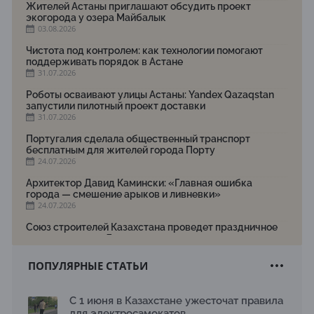
Жителей Астаны приглашают обсудить проект
экогорода у озера Майбалык
03.08.2026
Чистота под контролем: как технологии помогают
поддерживать порядок в Астане
31.07.2026
Роботы осваивают улицы Астаны: Yandex Qazaqstan
запустили пилотный проект доставки
31.07.2026
Португалия сделала общественный транспорт
бесплатным для жителей города Порту
24.07.2026
Архитектор Давид Камински: «Главная ошибка
города — смешение арыков и ливневки»
24.07.2026
Союз строителей Казахстана проведет праздничное
мероприятие ко Дню строителя
22.07.2026
ПОПУЛЯРНЫЕ СТАТЬИ
Новый Строительный кодекс: что изменилось для
заказчиков, подрядчиков и государства по мнению
Бауыржана Байбахтиева
С 1 июня в Казахстане ужесточат правила
17.07.2026
для электросамокатов