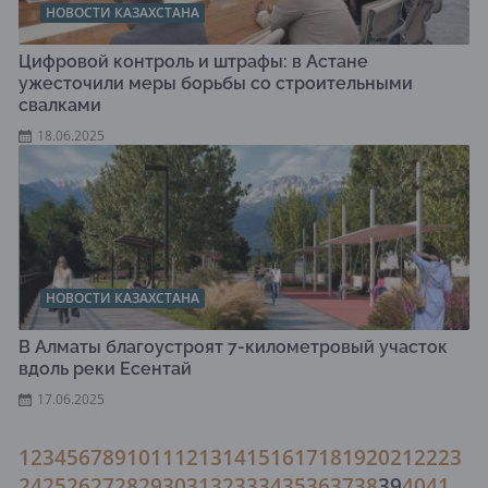
НОВОСТИ КАЗАХСТАНА
Цифровой контроль и штрафы: в Астане
ужесточили меры борьбы со строительными
свалками
18.06.2025
НОВОСТИ КАЗАХСТАНА
В Алматы благоустроят 7-километровый участок
вдоль реки Есентай
17.06.2025
1
2
3
4
5
6
7
8
9
10
11
12
13
14
15
16
17
18
19
20
21
22
23
24
25
26
27
28
29
30
31
32
33
34
35
36
37
38
39
40
41