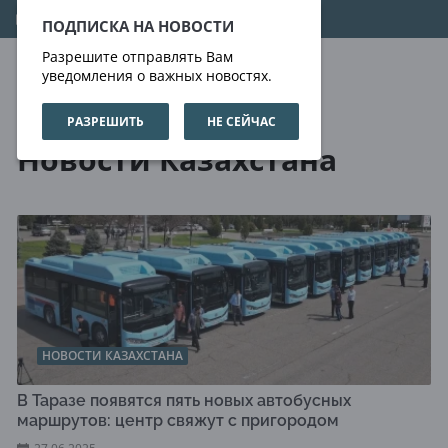
09.08.2026
00:11:00
ПОДПИСКА НА НОВОСТИ
Разрешите отправлять Вам
уведомления о важных новостях.
РАЗРЕШИТЬ
НЕ СЕЙЧАС
Новости
Новости Казахстана
Новости Казахстана
НОВОСТИ КАЗАХСТАНА
В Таразе появятся пять новых автобусных
маршрутов: центр свяжут с пригородом