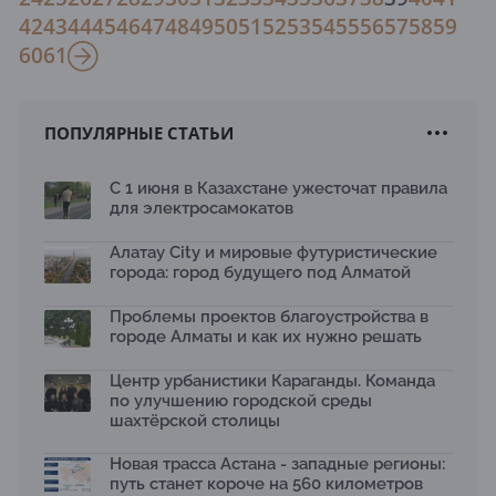
42
43
44
45
46
47
48
49
50
51
52
53
54
55
56
57
58
59
60
61
ПОПУЛЯРНЫЕ СТАТЬИ
С 1 июня в Казахстане ужесточат правила
для электросамокатов
Алатау City и мировые футуристические
города: город будущего под Алматой
Проблемы проектов благоустройства в
городе Алматы и как их нужно решать
Центр урбанистики Караганды. Команда
по улучшению городской среды
шахтёрской столицы
Новая трасса Астана - западные регионы:
путь станет короче на 560 километров