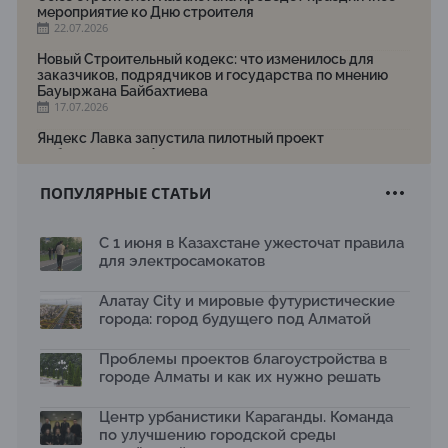
мероприятие ко Дню строителя
22.07.2026
Новый Строительный кодекс: что изменилось для
заказчиков, подрядчиков и государства по мнению
Бауыржана Байбахтиева
17.07.2026
Яндекс Лавка запустила пилотный проект
рободоставки в Астане
15.07.2026
ПОПУЛЯРНЫЕ СТАТЬИ
Архитектурная премия SÄULE ARCHITEKTURPREIS
2026 принимает заявки до 31 июля
13.07.2026
С 1 июня в Казахстане ужесточат правила
для электросамокатов
Первый Дом правительства Алматы станет главной
темой новой выставки в «Целинном»
13.07.2026
Алатау City и мировые футуристические
города: город будущего под Алматой
В столичном детсаду подвели итоги акции «Таза
Қазақстан»: воспитанники подарили вторую жизнь
Проблемы проектов благоустройства в
отходам
08.07.2026
городе Алматы и как их нужно решать
Ко Дню столицы в Нуре благоустроили шесть
Центр урбанистики Караганды. Команда
общественных пространств
по улучшению городской среды
06.07.2026