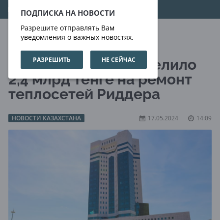
07.08.2026
09:03:12
ПОДПИСКА НА НОВОСТИ
Разрешите отправлять Вам
уведомления о важных новостях.
РАЗРЕШИТЬ
НЕ СЕЙЧАС
Правительство выделило
2,4 млрд тенге на ремонт
теплосетей Риддера
НОВОСТИ КАЗАХСТАНА
17.05.2024
14:09