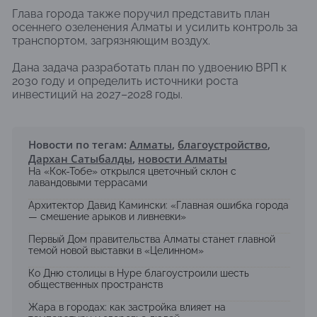
Глава города также поручил представить план
осеннего озеленения Алматы и усилить контроль за
транспортом, загрязняющим воздух.
Дана задача разработать план по удвоению ВРП к
2030 году и определить источники роста
инвестиций на 2027–2028 годы.
Новости по тегам:
Алматы
,
благоустройство
,
Дархан Сатыбалды
,
новости Алматы
На «Кок-Тобе» открылся цветочный склон с
лавандовыми террасами
Архитектор Давид Камински: «Главная ошибка города
— смешение арыков и ливневки»
Первый Дом правительства Алматы станет главной
темой новой выставки в «Целинном»
Ко Дню столицы в Нуре благоустроили шесть
общественных пространств
Жара в городах: как застройка влияет на