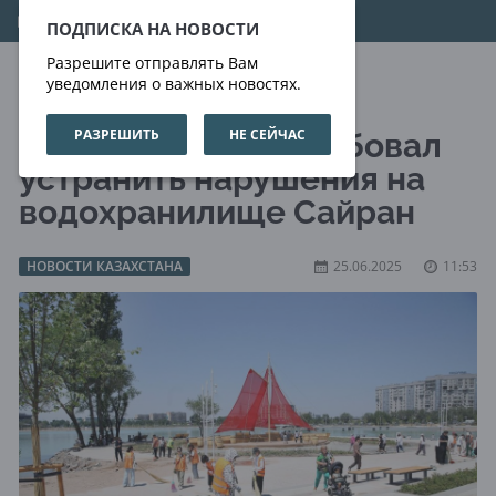
09.08.2026
13:20:22
ПОДПИСКА НА НОВОСТИ
Разрешите отправлять Вам
уведомления о важных новостях.
РАЗРЕШИТЬ
НЕ СЕЙЧАС
Аким Алматы потребовал
устранить нарушения на
водохранилище Сайран
НОВОСТИ КАЗАХСТАНА
25.06.2025
11:53