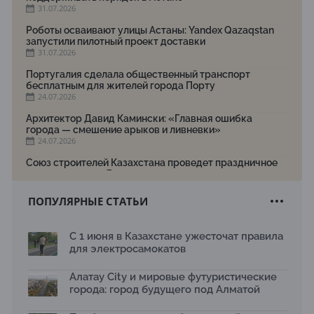
31.07.2026
Роботы осваивают улицы Астаны: Yandex Qazaqstan
запустили пилотный проект доставки
31.07.2026
Португалия сделала общественный транспорт
бесплатным для жителей города Порту
24.07.2026
Архитектор Давид Камински: «Главная ошибка
города — смешение арыков и ливневки»
24.07.2026
Союз строителей Казахстана проведет праздничное
мероприятие ко Дню строителя
22.07.2026
ПОПУЛЯРНЫЕ СТАТЬИ
Новый Строительный кодекс: что изменилось для
заказчиков, подрядчиков и государства по мнению
Бауыржана Байбахтиева
С 1 июня в Казахстане ужесточат правила
17.07.2026
для электросамокатов
Яндекс Лавка запустила пилотный проект
рободоставки в Астане
Алатау City и мировые футуристические
15.07.2026
города: город будущего под Алматой
Архитектурная премия SÄULE ARCHITEKTURPREIS