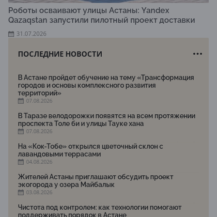
Роботы осваивают улицы Астаны: Yandex
Qazaqstan запустили пилотный проект доставки
31.07.2026
ПОСЛЕДНИЕ НОВОСТИ
В Астане пройдет обучение на тему «Трансформация
городов и основы комплексного развития
территорий»
07.08.2026
В Таразе велодорожки появятся на всем протяжении
проспекта Толе би и улицы Тауке хана
07.08.2026
На «Кок-Тобе» открылся цветочный склон с
лавандовыми террасами
04.08.2026
Жителей Астаны приглашают обсудить проект
экогорода у озера Майбалык
03.08.2026
Чистота под контролем: как технологии помогают
поддерживать порядок в Астане