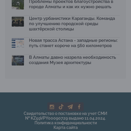
Проблемы проектов благоустройства в
2026 принимает заявки до 31 июля
13.07.2026
городе Алматы и как их нужно решать
Первый Дом правительства Алматы станет главной
Центр урбанистики Караганды. Команда
темой новой выставки в «Целинном»
по улучшению городской среды
13.07.2026
шахтёрской столицы
В столичном детсаду подвели итоги акции «Таза
Қазақстан»: воспитанники подарили вторую жизнь
Новая трасса Астана - западные регионы:
отходам
путь станет короче на 560 километров
08.07.2026
Ко Дню столицы в Нуре благоустроили шесть
В Алматы давно назрела необходимость
общественных пространств
создания Музея архитектуры
06.07.2026
Жара в городах: как застройка влияет на
температуру и здоровье людей
03.07.2026
МЧС усилило мониторинг рек и моренных озер после
сильных дождей в горах Алматы
02.07.2026
На общественных слушаниях представили
Свидетельство о постановке на учет СМИ
экологическую стратегию развития Алматы до 2040
№ KZ59VPY00090729 выдано 11.04.2024.
года
Политика конфиденциальности
30.06.2026
Карта сайта