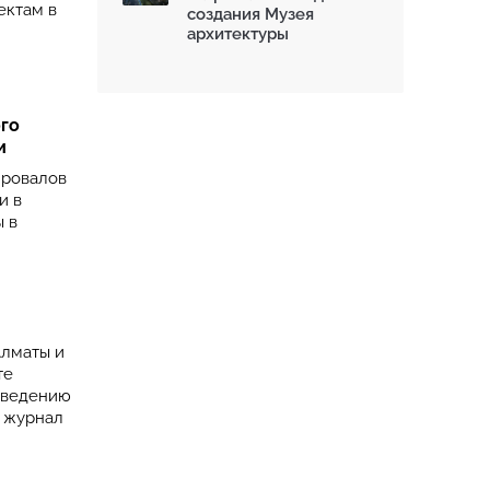
ектам в
создания Музея
архитектуры
го
и
провалов
и в
 в
Алматы и
те
озведению
а журнал