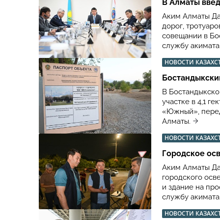
В Алматы вве
Аким Алматы Да
дорог, тротуар
совещании в Бос
службу акимата
НОВОСТИ КАЗАХС
Бостандыкский
В Бостандыкско
участке в 4,1 г
«Южный», перед
Алматы.
НОВОСТИ КАЗАХС
Городское осв
Аким Алматы Да
городского осв
и здание на про
службу акимата
НОВОСТИ КАЗАХС