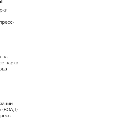
ы
ерки
м
пресс-
я на
ее парка
ода
изации
и (ВОАД)
пресс-