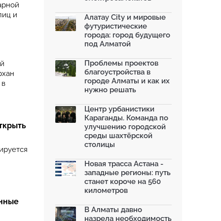
арной
лиц и
Алатау City и мировые
футуристические
города: город будущего
под Алматой
Проблемы проектов
ой
благоустройства в
рхан
городе Алматы и как их
 в
нужно решать
Центр урбанистики
Караганды. Команда по
ткрыть
улучшению городской
среды шахтёрской
столицы
ируется
Новая трасса Астана -
западные регионы: путь
станет короче на 560
километров
енные
В Алматы давно
назрела необходимость