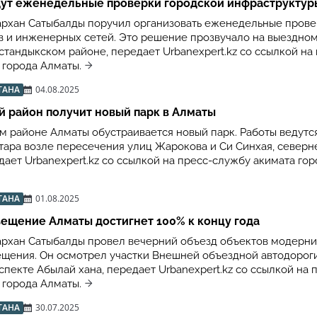
дут еженедельные проверки городской инфраструктур
рхан Сатыбалды поручил организовать еженедельные пров
ов и инженерных сетей. Это решение прозвучало на выездно
тандыкском районе, передает Urbanexpert.kz со ссылкой на 
 города Алматы.
ТАНА
04.08.2025
 район получит новый парк в Алматы
м районе Алматы обустраивается новый парк. Работы ведутс
ектара возле пересечения улиц Жарокова и Си Синхая, северн
ает Urbanexpert.kz со ссылкой на пресс-службу акимата гор
ТАНА
01.08.2025
ещение Алматы достигнет 100% к концу года
рхан Сатыбалды провел вечерний объезд объектов модерн
ещения. Он осмотрел участки Внешней объездной автодорог
спекте Абылай хана, передает Urbanexpert.kz со ссылкой на 
 города Алматы.
ТАНА
30.07.2025