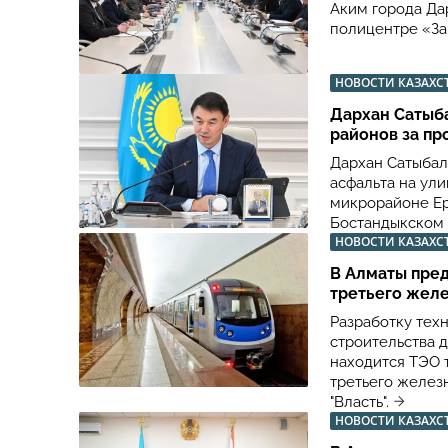
Аким города Да
полицентре «За
НОВОСТИ КАЗАХС
Дархан Сатыб
районов за пр
Дархан Сатыбал
асфальта на ул
микрорайоне Ер
Бостандыкском 
НОВОСТИ КАЗАХС
В Алматы пред
третьего жел
Разработку тех
строительства д
находится ТЭО 
третьего желез
"Власть".
НОВОСТИ КАЗАХС