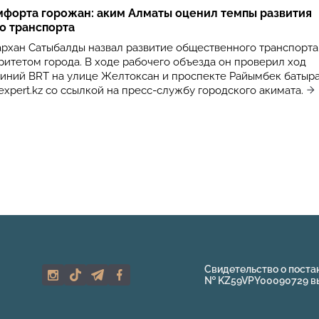
мфорта горожан: аким Алматы оценил темпы развития
о транспорта
рхан Сатыбалды назвал развитие общественного транспорта
итетом города. В ходе рабочего объезда он проверил ход
линий BRT на улице Желтоксан и проспекте Райымбек батыра
xpert.kz со ссылкой на пресс-службу городского акимата.
Свидетельство о поста
№ KZ59VPY00090729 выд