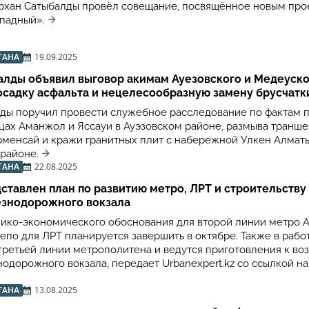
рхан Сатыбалды провёл совещание, посвящённое новым про
падный».
ТАНА
19.09.2025
алды объявил выговор акимам Ауезовского и Медеуско
осадку асфальта и нецелесообразную замену брусчатк
ды поручил провести служебное расследование по фактам 
ицах Аманжол и Яссауи в Ауэзовском районе, размыва транше
менсай и кражи гранитных плит с набережной Улкен Алматы
районе.
ТАНА
22.08.2025
ставлен план по развитию метро, ЛРТ и строительству
езнодорожного вокзала
нико-экономического обоснования для второй линии метро 
епо для ЛРТ планируется завершить в октябре. Также в рабо
третьей линии метрополитена и ведутся приготовления к в
нодорожного вокзала, передает Urbanexpert.kz со ссылкой н
ТАНА
13.08.2025