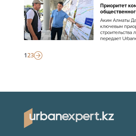
Приоритет ко
общественног
Аким Алматы Да
ключевым приор
строительства 
передает Urbane
1
2
3