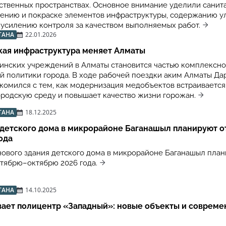
ственных пространствах. Основное внимание уделили санит
лению и покраске элементов инфраструктуры, содержанию у
е усилению контроля за качеством выполняемых работ.
ТАНА
22.01.2026
кая инфраструктура меняет Алматы
инских учреждений в Алматы становится частью комплексн
й политики города. В ходе рабочей поездки аким Алматы Да
комился с тем, как модернизация медобъектов встраивается
родскую среду и повышает качество жизни горожан.
ТАНА
18.12.2025
 детского дома в микрорайоне Баганашыл планируют о
ода
нового здания детского дома в микрорайоне Баганашыл план
нтябрю–октябрю 2026 года.
ТАНА
14.10.2025
вает полицентр «Западный»: новые объекты и соврем