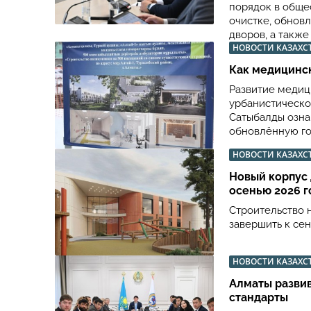
порядок в обще
очистке, обнов
дворов, а такж
НОВОСТИ КАЗАХС
Как медицинс
Развитие медиц
урбанистическо
Сатыбалды озна
обновлённую го
НОВОСТИ КАЗАХС
Новый корпус
осенью 2026 г
Строительство 
завершить к се
НОВОСТИ КАЗАХС
Алматы разви
стандарты