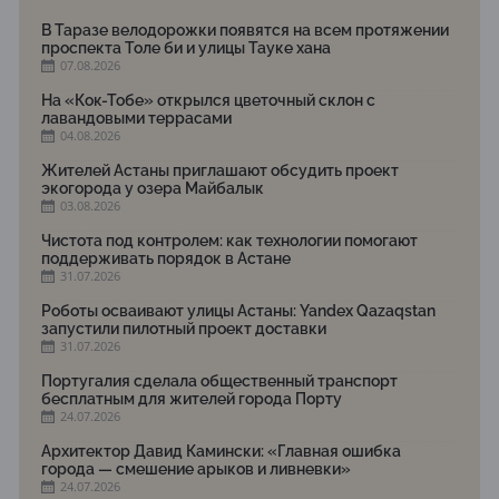
В Таразе велодорожки появятся на всем протяжении
проспекта Толе би и улицы Тауке хана
07.08.2026
На «Кок-Тобе» открылся цветочный склон с
лавандовыми террасами
04.08.2026
Жителей Астаны приглашают обсудить проект
экогорода у озера Майбалык
03.08.2026
Чистота под контролем: как технологии помогают
поддерживать порядок в Астане
31.07.2026
Роботы осваивают улицы Астаны: Yandex Qazaqstan
запустили пилотный проект доставки
31.07.2026
Португалия сделала общественный транспорт
бесплатным для жителей города Порту
24.07.2026
Архитектор Давид Камински: «Главная ошибка
города — смешение арыков и ливневки»
24.07.2026