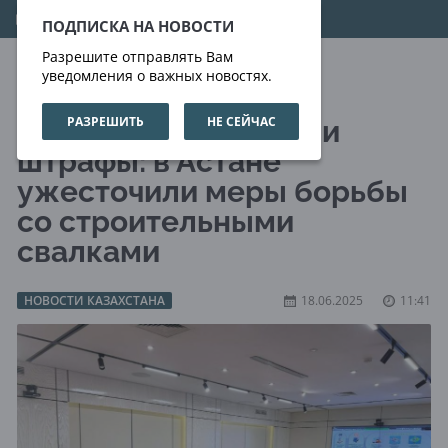
07.08.2026
11:34:24
ПОДПИСКА НА НОВОСТИ
Разрешите отправлять Вам
уведомления о важных новостях.
РАЗРЕШИТЬ
НЕ СЕЙЧАС
Цифровой контроль и
штрафы: в Астане
ужесточили меры борьбы
со строительными
свалками
НОВОСТИ КАЗАХСТАНА
18.06.2025
11:41