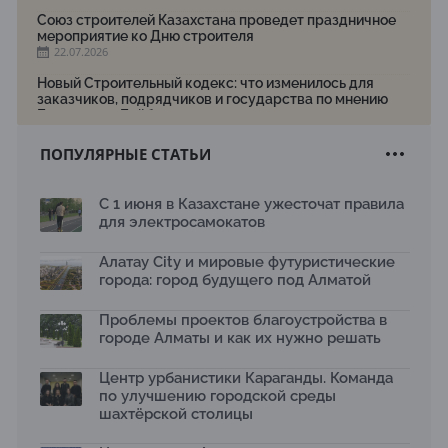
Союз строителей Казахстана проведет праздничное
мероприятие ко Дню строителя
22.07.2026
Новый Строительный кодекс: что изменилось для
заказчиков, подрядчиков и государства по мнению
Бауыржана Байбахтиева
17.07.2026
ПОПУЛЯРНЫЕ СТАТЬИ
Яндекс Лавка запустила пилотный проект
рободоставки в Астане
15.07.2026
С 1 июня в Казахстане ужесточат правила
для электросамокатов
Архитектурная премия SÄULE ARCHITEKTURPREIS
2026 принимает заявки до 31 июля
13.07.2026
Алатау City и мировые футуристические
города: город будущего под Алматой
Первый Дом правительства Алматы станет главной
темой новой выставки в «Целинном»
Проблемы проектов благоустройства в
13.07.2026
городе Алматы и как их нужно решать
В столичном детсаду подвели итоги акции «Таза
Қазақстан»: воспитанники подарили вторую жизнь
Центр урбанистики Караганды. Команда
отходам
по улучшению городской среды
08.07.2026
шахтёрской столицы
Ко Дню столицы в Нуре благоустроили шесть
общественных пространств