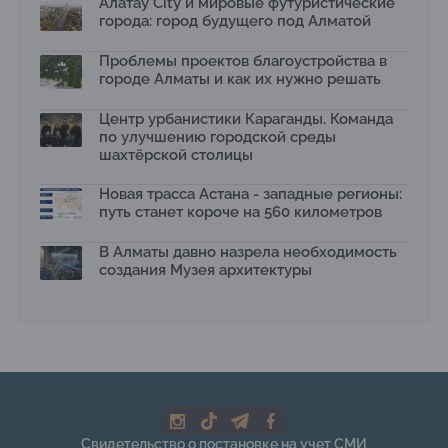
Алатау City и мировые футуристические
города: город будущего под Алматой
Первый Дом правительства Алматы станет главной
темой новой выставки в «Целинном»
Проблемы проектов благоустройства в
13.07.2026
городе Алматы и как их нужно решать
В столичном детсаду подвели итоги акции «Таза
Қазақстан»: воспитанники подарили вторую жизнь
Центр урбанистики Караганды. Команда
отходам
по улучшению городской среды
08.07.2026
шахтёрской столицы
Ко Дню столицы в Нуре благоустроили шесть
общественных пространств
Новая трасса Астана - западные регионы:
06.07.2026
путь станет короче на 560 километров
Жара в городах: как застройка влияет на
температуру и здоровье людей
В Алматы давно назрела необходимость
03.07.2026
создания Музея архитектуры
МЧС усилило мониторинг рек и моренных озер после
сильных дождей в горах Алматы
02.07.2026
На общественных слушаниях представили
экологическую стратегию развития Алматы до 2040
года
30.06.2026
На слушаниях по корректировке СЭО Генплана
Свидетельство о постановке на учет СМИ