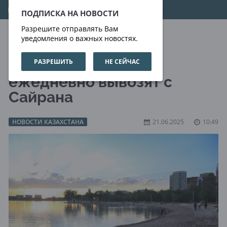
07.08.2026
12:16:46
ПОДПИСКА НА НОВОСТИ
Разрешите отправлять Вам
уведомления о важных новостях.
РАЗРЕШИТЬ
НЕ СЕЙЧАС
До 5 тонн мусора
ежедневно вывозят с
Сайрана
НОВОСТИ КАЗАХСТАНА
21.06.2025
10:49