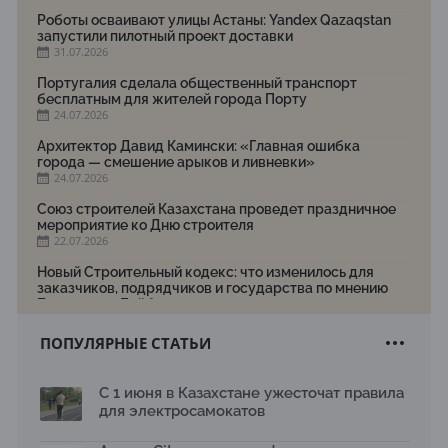
Роботы осваивают улицы Астаны: Yandex Qazaqstan
запустили пилотный проект доставки
31.07.2026
Португалия сделала общественный транспорт
бесплатным для жителей города Порту
24.07.2026
Архитектор Давид Камински: «Главная ошибка
города — смешение арыков и ливневки»
24.07.2026
Союз строителей Казахстана проведет праздничное
мероприятие ко Дню строителя
22.07.2026
Новый Строительный кодекс: что изменилось для
заказчиков, подрядчиков и государства по мнению
Бауыржана Байбахтиева
17.07.2026
ПОПУЛЯРНЫЕ СТАТЬИ
Яндекс Лавка запустила пилотный проект
рободоставки в Астане
15.07.2026
С 1 июня в Казахстане ужесточат правила
для электросамокатов
Архитектурная премия SÄULE ARCHITEKTURPREIS
2026 принимает заявки до 31 июля
13.07.2026