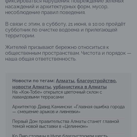
фиксироваться нарушения: повреждение зелёных
насаждений и архитектурных форм, мусор,
несоблюдение правил поведения.
В связи с этим, в субботу, 21 июня, в 10:00 пройдёт
субботник по очистке водоема и прилегающей
территории.
Жителей призывают бережно относиться к
общественным пространствам. Чистота и порядок —
наша общая ответственность.
Новости по тегам:
Алматы
,
благоустройство
,
новости Алматы
,
урбанистика в Алматы
На «Кок-Тобе» открылся цветочный склон с
лавандовыми террасами
Архитектор Давид Камински: «Главная ошибка города
— смешение арыков и ливневки»
Первый Дом правительства Алматы станет главной
темой новой выставки в «Целинном»
Ко Дню столицы в Нуре благоустроили шесть