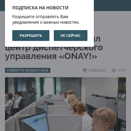
09.08.2026
00:01:45
ПОДПИСКА НА НОВОСТИ
Разрешите отправлять Вам
уведомления о важных новостях.
РАЗРЕШИТЬ
НЕ СЕЙЧАС
Аким Алматы посетил
центр диспетчерского
управления «ONAY!»
НОВОСТИ КАЗАХСТАНА
19.06.2025
12:51