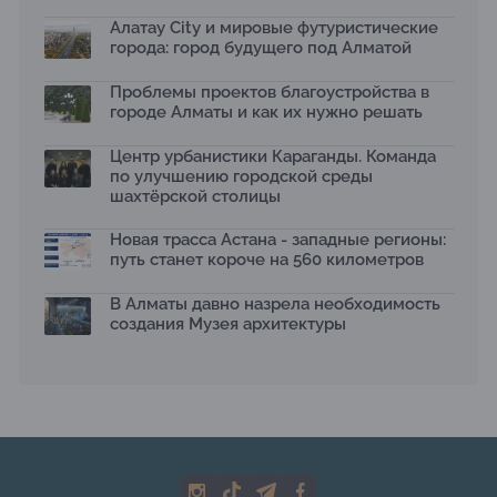
Яндекс Лавка запустила пилотный проект
рободоставки в Астане
Алатау City и мировые футуристические
15.07.2026
города: город будущего под Алматой
Архитектурная премия SÄULE ARCHITEKTURPREIS
Проблемы проектов благоустройства в
2026 принимает заявки до 31 июля
13.07.2026
городе Алматы и как их нужно решать
Первый Дом правительства Алматы станет главной
Центр урбанистики Караганды. Команда
темой новой выставки в «Целинном»
по улучшению городской среды
13.07.2026
шахтёрской столицы
В столичном детсаду подвели итоги акции «Таза
Қазақстан»: воспитанники подарили вторую жизнь
Новая трасса Астана - западные регионы:
отходам
путь станет короче на 560 километров
08.07.2026
Ко Дню столицы в Нуре благоустроили шесть
В Алматы давно назрела необходимость
общественных пространств
создания Музея архитектуры
06.07.2026
Жара в городах: как застройка влияет на
температуру и здоровье людей
03.07.2026
МЧС усилило мониторинг рек и моренных озер после
сильных дождей в горах Алматы
02.07.2026