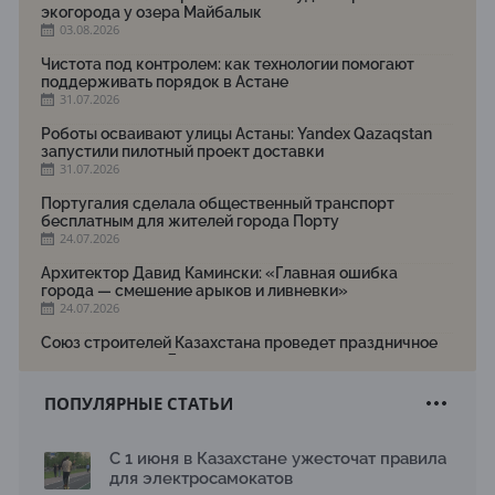
экогорода у озера Майбалык
03.08.2026
Чистота под контролем: как технологии помогают
поддерживать порядок в Астане
31.07.2026
Роботы осваивают улицы Астаны: Yandex Qazaqstan
запустили пилотный проект доставки
31.07.2026
Португалия сделала общественный транспорт
бесплатным для жителей города Порту
24.07.2026
Архитектор Давид Камински: «Главная ошибка
города — смешение арыков и ливневки»
24.07.2026
Союз строителей Казахстана проведет праздничное
мероприятие ко Дню строителя
22.07.2026
ПОПУЛЯРНЫЕ СТАТЬИ
Новый Строительный кодекс: что изменилось для
заказчиков, подрядчиков и государства по мнению
Бауыржана Байбахтиева
С 1 июня в Казахстане ужесточат правила
17.07.2026
для электросамокатов