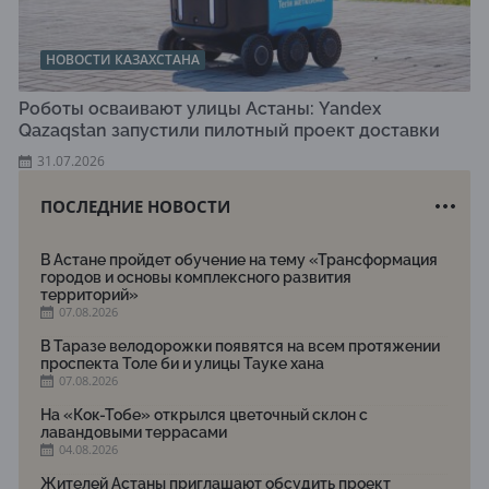
НОВОСТИ КАЗАХСТАНА
Роботы осваивают улицы Астаны: Yandex
Qazaqstan запустили пилотный проект доставки
31.07.2026
ПОСЛЕДНИЕ НОВОСТИ
В Астане пройдет обучение на тему «Трансформация
городов и основы комплексного развития
территорий»
07.08.2026
В Таразе велодорожки появятся на всем протяжении
проспекта Толе би и улицы Тауке хана
07.08.2026
На «Кок-Тобе» открылся цветочный склон с
лавандовыми террасами
04.08.2026
Жителей Астаны приглашают обсудить проект