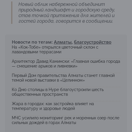
Новый облик набережной объединит
природный ландшафт и городскую среду,
став точкой притяжения для жителей и
гостей города, говорится в сообщении.
Новости по тегам:
Алматы
,
благоустройство
На «Кок-Тобе» открылся цветочный склон с
лавандовыми террасами
Архитектор Давид Камински: «Главная ошибка города
— смешение арыков и ливневки»
Первый Дом правительства Алматы станет главной
темой новой выставки в «Целинном»
Ко Дню столицы в Нуре благоустроили шесть
общественных пространств
Жара в городах: как застройка влияет на
температуру и здоровье людей
МЧС усилило мониторинг рек и моренных озер после
сильных дождей в горах Алматы