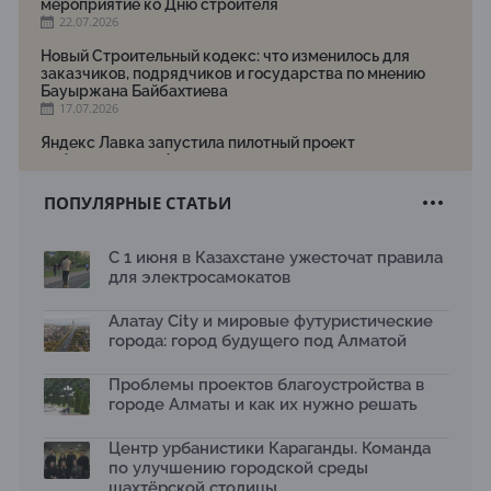
мероприятие ко Дню строителя
22.07.2026
Новый Строительный кодекс: что изменилось для
заказчиков, подрядчиков и государства по мнению
Бауыржана Байбахтиева
17.07.2026
Яндекс Лавка запустила пилотный проект
рободоставки в Астане
15.07.2026
ПОПУЛЯРНЫЕ СТАТЬИ
Архитектурная премия SÄULE ARCHITEKTURPREIS
2026 принимает заявки до 31 июля
13.07.2026
С 1 июня в Казахстане ужесточат правила
для электросамокатов
Первый Дом правительства Алматы станет главной
темой новой выставки в «Целинном»
13.07.2026
Алатау City и мировые футуристические
города: город будущего под Алматой
В столичном детсаду подвели итоги акции «Таза
Қазақстан»: воспитанники подарили вторую жизнь
Проблемы проектов благоустройства в
отходам
08.07.2026
городе Алматы и как их нужно решать
Ко Дню столицы в Нуре благоустроили шесть
Центр урбанистики Караганды. Команда
общественных пространств
по улучшению городской среды
06.07.2026
шахтёрской столицы