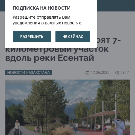
07.08.2026
01:32:46
ПОДПИСКА НА НОВОСТИ
Разрешите отправлять Вам
уведомления о важных новостях.
РАЗРЕШИТЬ
НЕ СЕЙЧАС
В Алматы благоустроят 7-
километровый участок
вдоль реки Есентай
НОВОСТИ КАЗАХСТАНА
17.06.2025
23:41