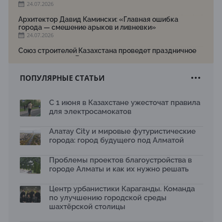
24.07.2026
Архитектор Давид Камински: «Главная ошибка
города — смешение арыков и ливневки»
24.07.2026
Союз строителей Казахстана проведет праздничное
мероприятие ко Дню строителя
22.07.2026
ПОПУЛЯРНЫЕ СТАТЬИ
Новый Строительный кодекс: что изменилось для
заказчиков, подрядчиков и государства по мнению
Бауыржана Байбахтиева
С 1 июня в Казахстане ужесточат правила
17.07.2026
для электросамокатов
Яндекс Лавка запустила пилотный проект
рободоставки в Астане
Алатау City и мировые футуристические
15.07.2026
города: город будущего под Алматой
Архитектурная премия SÄULE ARCHITEKTURPREIS
Проблемы проектов благоустройства в
2026 принимает заявки до 31 июля
13.07.2026
городе Алматы и как их нужно решать
Первый Дом правительства Алматы станет главной
Центр урбанистики Караганды. Команда
темой новой выставки в «Целинном»
по улучшению городской среды
13.07.2026
шахтёрской столицы
В столичном детсаду подвели итоги акции «Таза