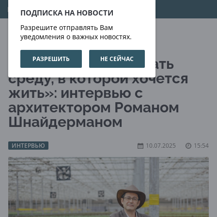
07.08.2026
21:57:18
ПОДПИСКА НА НОВОСТИ
Разрешите отправлять Вам
уведомления о важных новостях.
РАЗРЕШИТЬ
НЕ СЕЙЧАС
«Мне важно создавать
среду, в которой хочется
жить»: интервью с
архитектором Романом
Шнайдерманом
ИНТЕРВЬЮ
10.07.2025
15:54