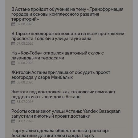
В Астане пройдет обучение на тему «Трансформация
городов и основы комплексного развития
территорий»
07.08.2026
В Таразе велодорожки появятся на всем протяжении
проспекта Толе би и улицы Тауке хана
07.08.2026
На «Кок-Тобе» открылся цветочный склон с
лавандовыми террасами
04.08.2026
Жителей Астаны приглашают обсудить проект
экогорода у озера Майбалык
03.08.2026
Чистота под контролем: как технологии помогают
поддерживать порядок в Астане
31.07.2026
Роботы осваивают улицы Астаны: Yandex Qazaqstan
запустили пилотный проект доставки
31.07.2026
Португалия сделала общественный транспорт
бесплатным для жителей города Порту