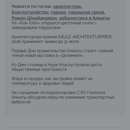
Новости по тегам:
архитектура
,
благоустройство
,
города
,
городская среда
,
Роман Шнайдерман
,
урбанистика в Алматы
На «Кок-Тобе» открылся цветочный склон с
лавандовыми террасами
Архитектурная премия SÄULE ARCHITEKTURPREIS
2026 принимает заявки до 31 июля
Первый Дом правительства Алматы станет главной
темой новой выставки в «Целинном»
Ко Дню столицы в Нуре благоустроили шесть
общественных пространств
Жара в городах: как застройка влияет на
температуру и здоровье людей
На слушаниях по корректировке СЭО Генплана
Алматы обсудили меры по снижению транспортных
выбросов