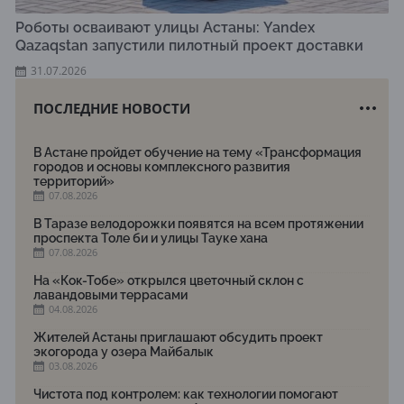
Роботы осваивают улицы Астаны: Yandex
Qazaqstan запустили пилотный проект доставки
31.07.2026
ПОСЛЕДНИЕ НОВОСТИ
В Астане пройдет обучение на тему «Трансформация
городов и основы комплексного развития
территорий»
07.08.2026
В Таразе велодорожки появятся на всем протяжении
проспекта Толе би и улицы Тауке хана
07.08.2026
На «Кок-Тобе» открылся цветочный склон с
лавандовыми террасами
04.08.2026
Жителей Астаны приглашают обсудить проект
экогорода у озера Майбалык
03.08.2026
Чистота под контролем: как технологии помогают