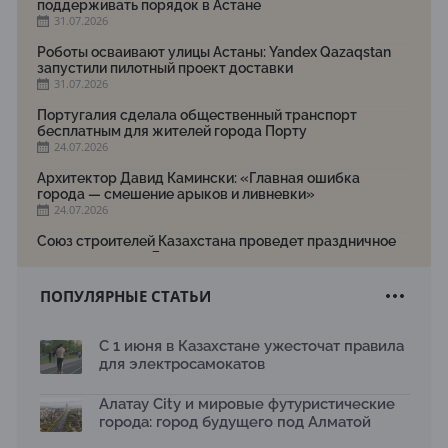
поддерживать порядок в Астане
31.07.2026
Роботы осваивают улицы Астаны: Yandex Qazaqstan
запустили пилотный проект доставки
31.07.2026
Португалия сделала общественный транспорт
бесплатным для жителей города Порту
24.07.2026
Архитектор Давид Камински: «Главная ошибка
города — смешение арыков и ливневки»
24.07.2026
Союз строителей Казахстана проведет праздничное
мероприятие ко Дню строителя
22.07.2026
ПОПУЛЯРНЫЕ СТАТЬИ
Новый Строительный кодекс: что изменилось для
заказчиков, подрядчиков и государства по мнению
Бауыржана Байбахтиева
С 1 июня в Казахстане ужесточат правила
17.07.2026
для электросамокатов
Яндекс Лавка запустила пилотный проект
рободоставки в Астане
Алатау City и мировые футуристические
15.07.2026
города: город будущего под Алматой
Архитектурная премия SÄULE ARCHITEKTURPREIS