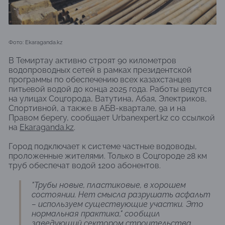
Фото: Ekaraganda.kz
В Темиртау активно строят 90 километров
водопроводных сетей в рамках президентской
программы по обеспечению всех казахстанцев
питьевой водой до конца 2025 года. Работы ведутся
на улицах Соцгорода, Ватутина, Абая, Электриков,
Спортивной, а также в АБВ-квартале, 9а и на
Правом берегу, сообщает Urbanexpert.kz со ссылкой
на
Ekaraganda.kz
.
Город подключает к системе частные водоводы,
проложенные жителями. Только в Соцгороде 28 км
труб обеспечат водой 1200 абонентов.
"Трубы новые, пластиковые, в хорошем
состоянии. Нет смысла разрушать асфальт
– используем существующие участки. Это
нормальная практика," сообщил
заведующий сектором строительства