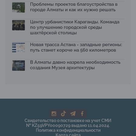
Проблемы проектов благоустройства в
2026 принимает заявки до 31 июля
13.07.2026
городе Алматы и как их нужно решать
Первый Дом правительства Алматы станет главной
Центр урбанистики Караганды. Команда
темой новой выставки в «Целинном»
по улучшению городской среды
13.07.2026
шахтёрской столицы
В столичном детсаду подвели итоги акции «Таза
Қазақстан»: воспитанники подарили вторую жизнь
Новая трасса Астана - западные регионы:
отходам
путь станет короче на 560 километров
08.07.2026
Ко Дню столицы в Нуре благоустроили шесть
В Алматы давно назрела необходимость
общественных пространств
создания Музея архитектуры
06.07.2026
Жара в городах: как застройка влияет на
температуру и здоровье людей
03.07.2026
МЧС усилило мониторинг рек и моренных озер после
сильных дождей в горах Алматы
02.07.2026
На общественных слушаниях представили
Свидетельство о постановке на учет СМИ
экологическую стратегию развития Алматы до 2040
№ KZ59VPY00090729 выдано 11.04.2024.
года
Политика конфиденциальности
30.06.2026
Карта сайта