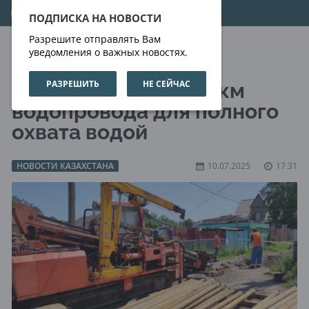
08.08.2026
21:16:28
ПОДПИСКА НА НОВОСТИ
Разрешите отправлять Вам
уведомления о важных новостях.
РАЗРЕШИТЬ
НЕ СЕЙЧАС
Темиртау строит 90 км
водопровода для полного
охвата водой
НОВОСТИ КАЗАХСТАНА
10.07.2025
17:31