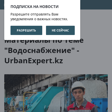
07.08.2026
08:54:02
ПОДПИСКА НА НОВОСТИ
Разрешите отправлять Вам
уведомления о важных новостях.
РАЗРЕШИТЬ
НЕ СЕЙЧАС
О нас
Метки
Материалы по теме
"Водоснабжение" -
UrbanExpert.kz