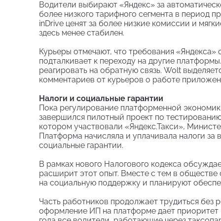
Водители выбирают «Яндекс» за автоматическо
более низкого тарифного сегмента в период п
inDrive ценят за более низкие комиссии и мягк
здесь менее стабилен.
Курьеры отмечают, что требования «Яндекса» 
подталкивает к переходу на другие платформы
реагировать на обратную связь. Wolt выделяе
комментариев от курьеров о работе приложени
Налоги и социальные гарантии
Пока регулирование платформенной экономики 
завершился пилотный проект по тестированию 
котором участвовали «Яндекс.Такси», Министе
Платформа начисляла и уплачивала налоги за 
социальные гарантии.
В рамках нового Налогового кодекса обсужда
расширит этот опыт. Вместе с тем в обществе
на социальную поддержку и планируют обеспе
Часть работников продолжает трудиться без р
оформление ИП на платформе дает приоритет в
года все водители, работающие через таксопа