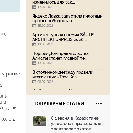
изменилось для зак...
17.07.2026
Яндекс Лавка запустила пилотный
проект рободостав...
15.07.2026
ны,
Архитектурная премия SÄULE
.
ARCHITEKTURPREIS 2026 ...
13.07.2026
Первый Дом правительства
Алматы станет главной те...
13.07.2026
В столичном детсаду подвели
ом рынке
итоги акции «Таза Қаз...
08.07.2026
.
Ко Дню столицы в Нуре
благоустроили шесть обществ...
ва и
06.07.2026
ы в
ПОПУЛЯРНЫЕ СТАТЬИ
 в день
Жара в городах: как застройка
влияет на температу...
С 1 июня в Казахстане
около 2
03.07.2026
ужесточат правила для
МЧС усилило мониторинг рек и
электросамокатов