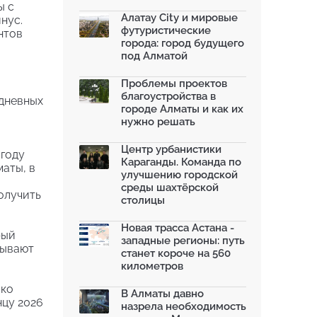
моренных озер после ...
ы с
02.07.2026
Алатау City и мировые
нус.
футуристические
нтов
На общественных слушаниях
города: город будущего
представили экологическ...
под Алматой
30.06.2026
На слушаниях по корректировке
Проблемы проектов
СЭО Генплана Алматы...
благоустройства в
едневных
30.06.2026
городе Алматы и как их
нужно решать
130-летняя Майская роща в
Таразе станет экопарком...
22.06.2026
Центр урбанистики
 году
Караганды. Команда по
аты, в
По улице Саина в Алматы с 20
улучшению городской
июня заработает авто...
.
среды шахтёрской
19.06.2026
олучить
столицы
В Казахстане объявили конкурс
романов о городах с...
Новая трасса Астана -
рый
18.06.2026
западные регионы: путь
тывают
станет короче на 560
километров
ако
В Алматы давно
нцу 2026
назрела необходимость