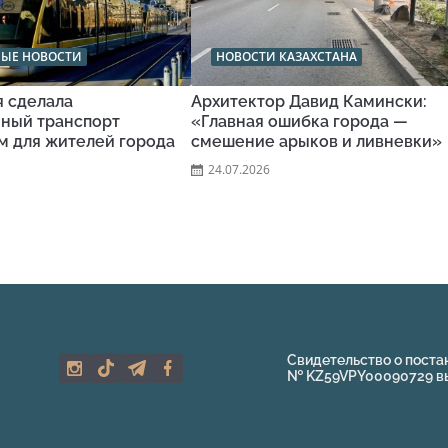
НЫЕ НОВОСТИ
НОВОСТИ КАЗАХСТАНА
я сделала
Архитектор Давид Камински:
ный транспорт
«Главная ошибка города —
м для жителей города
смешение арыков и ливневки»
24.07.2026
Свидетельство о поста
№ KZ59VPY00090729 выд