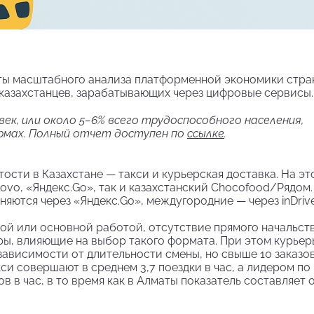
ты масштабного анализа платформенной экономики стра
ч казахстанцев, зарабатывающих через цифровые сервисы
ек, или около 5–6% всего трудоспособного населения,
мах. Полный отчет доступен по
ссылке
.
сти в Казахстане — такси и курьерская доставка. На эт
ovo, «Яндекс.Go», так и казахстанский Chocofood/Рядом.
яются через «Яндекс.Go», междугородние — через inDrive
ой или основной работой, отсутствие прямого начальст
ы, влияющие на выбор такого формата. При этом курьер
 зависимости от длительности смены, но свыше 10 заказов
кси совершают в среднем 3,7 поездки в час, а лидером по
в в час, в то время как в Алматы показатель составляет 