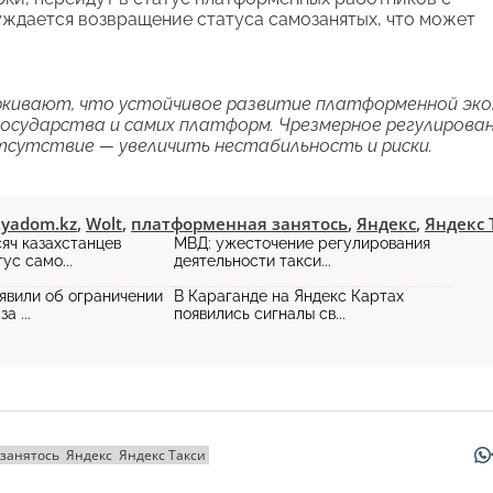
уждается возвращение статуса самозанятых, что может
еркивают, что устойчивое развитие платформенной эк
осударства и самих платформ. Чрезмерное регулирова
отсутствие — увеличить нестабильность и риски.
yadom.kz
,
Wolt
,
платформенная занятось
,
Яндекс
,
Яндекс 
сяч казахстанцев
МВД: ужесточение регулирования
ус само...
деятельности такси...
явили об ограничении
В Караганде на Яндекс Картах
а ...
появились сигналы св...
занятось
Яндекс
Яндекс Такси