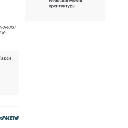
создания Музея
архитектуры
ономики
ние
Такси