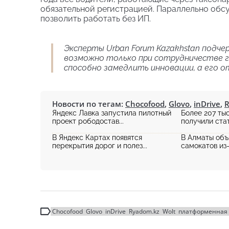
обязательной регистрацией. Параллельно обс
позволить работать без ИП.
Эксперты Urban Forum Kazakhstan подч
возможно только при сотрудничестве г
способно замедлить инновации, а его 
Новости по тегам:
Chocofood
,
Glovo
,
inDrive
,
R
Яндекс Лавка запустила пилотный
Более 207 ты
проект рободостав...
получили стат
В Яндекс Картах появятся
В Алматы объ
перекрытия дорог и полез...
самокатов из-з
Chocofood
Glovo
inDrive
Ryadom.kz
Wolt
платформенная 