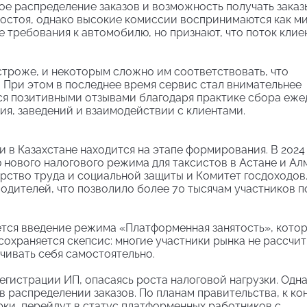
е распределение заказов и возможность получать заказ
ростоя, однако высокие комиссии воспринимаются как ми
ие требования к автомобилю, но признают, что поток клие
строже, и некоторым сложно им соответствовать, что
. При этом в последнее время сервис стал внимательнее
тся позитивными отзывами благодаря практике сбора еж
я, заведений и взаимодействии с клиентами.
в Казахстане находится на этапе формирования. В 2024
нового налогового режима для таксистов в Астане и Алм
рство труда и социальной защиты и Комитет госдоходов
водителей, что позволило более 70 тысячам участников п
ется введение режима «Платформенная занятость», кото
 сохраняется скепсис: многие участники рынка не рассчи
чивать себя самостоятельно.
егистрации ИП, опасаясь роста налоговой нагрузки. Одн
 распределении заказов. По планам правительства, к ко
рки, перейдут в статус платформенных работников с