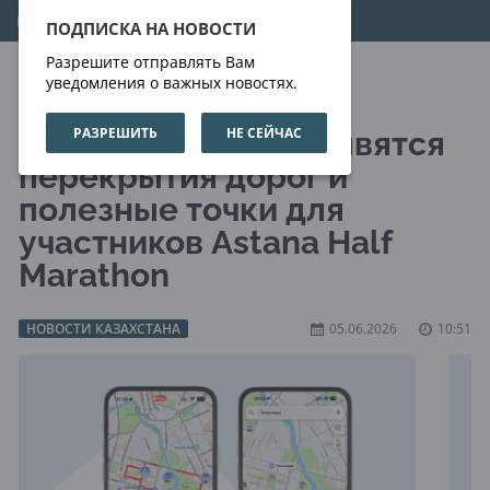
10.08.2026
16:30:38
ПОДПИСКА НА НОВОСТИ
Разрешите отправлять Вам
уведомления о важных новостях.
РАЗРЕШИТЬ
НЕ СЕЙЧАС
В Яндекс Картах появятся
перекрытия дорог и
полезные точки для
участников Astana Half
Marathon
НОВОСТИ КАЗАХСТАНА
05.06.2026
10:51