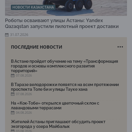
НОВОСТИ КАЗАХСТАНА
Роботы осваивают улицы Астаны: Yandex
Qazaqstan запустили пилотный проект доставки
31.07.2026
ПОСЛЕДНИЕ НОВОСТИ
В Астане пройдет обучение на тему «Трансформация
городов и основы комплексного развития
территорий»
07.08.2026
В Таразе велодорожки появятся на всем протяжении
проспекта Толе би и улицы Тауке хана
07.08.2026
На «Кок-Тобе» открылся цветочный склон с
лавандовыми террасами
04.08.2026
Жителей Астаны приглашают обсудить проект
экогорода у озера Майбалык
03.08.2026