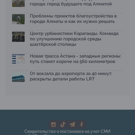
15.07.2026
города: город будущего под Алматой
Архитектурная премия SÄULE ARCHITEKTURPREIS
Проблемы проектов благоустройства в
2026 принимает заявки до 31 июля
13.07.2026
городе Алматы и как их нужно решать
Первый Дом правительства Алматы станет главной
Центр урбанистики Караганды. Команда
темой новой выставки в «Целинном»
по улучшению городской среды
13.07.2026
шахтёрской столицы
В столичном детсаду подвели итоги акции «Таза
Қазақстан»: воспитанники подарили вторую жизнь
Новая трасса Астана - западные регионы:
отходам
путь станет короче на 560 километров
08.07.2026
Ко Дню столицы в Нуре благоустроили шесть
От вокзала до аэропорта за 40 минут:
общественных пространств
раскрыты детали работы LRT
06.07.2026
Жара в городах: как застройка влияет на
температуру и здоровье людей
03.07.2026
МЧС усилило мониторинг рек и моренных озер после
сильных дождей в горах Алматы
02.07.2026
На общественных слушаниях представили
Свидетельство о постановке на учет СМИ
экологическую стратегию развития Алматы до 2040