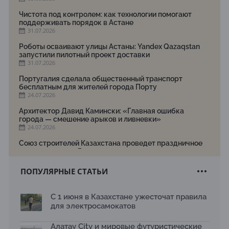
Чистота под контролем: как технологии помогают
поддерживать порядок в Астане
31.07.2026
Роботы осваивают улицы Астаны: Yandex Qazaqstan
запустили пилотный проект доставки
31.07.2026
Португалия сделала общественный транспорт
бесплатным для жителей города Порту
24.07.2026
Архитектор Давид Камински: «Главная ошибка
города — смешение арыков и ливневки»
24.07.2026
Союз строителей Казахстана проведет праздничное
мероприятие ко Дню строителя
22.07.2026
ПОПУЛЯРНЫЕ СТАТЬИ
Новый Строительный кодекс: что изменилось для
заказчиков, подрядчиков и государства по мнению
Бауыржана Байбахтиева
С 1 июня в Казахстане ужесточат правила
17.07.2026
для электросамокатов
Яндекс Лавка запустила пилотный проект
рободоставки в Астане
Алатау City и мировые футуристические