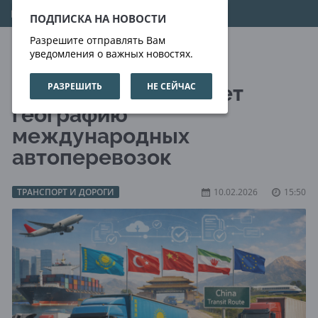
07.08.2026
01:18:52
ПОДПИСКА НА НОВОСТИ
Разрешите отправлять Вам
уведомления о важных новостях.
РАЗРЕШИТЬ
НЕ СЕЙЧАС
Казахстан расширяет
географию
международных
автоперевозок
ТРАНСПОРТ И ДОРОГИ
10.02.2026
15:50