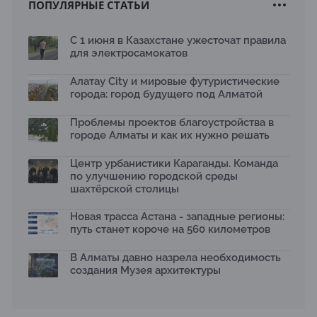
ПОПУЛЯРНЫЕ СТАТЬИ
Архитектурная премия SÄULE ARCHITEKTURPREIS
2026 принимает заявки до 31 июля
13.07.2026
С 1 июня в Казахстане ужесточат правила
для электросамокатов
Первый Дом правительства Алматы станет главной
темой новой выставки в «Целинном»
13.07.2026
Алатау City и мировые футуристические
города: город будущего под Алматой
В столичном детсаду подвели итоги акции «Таза
Қазақстан»: воспитанники подарили вторую жизнь
Проблемы проектов благоустройства в
отходам
08.07.2026
городе Алматы и как их нужно решать
Ко Дню столицы в Нуре благоустроили шесть
Центр урбанистики Караганды. Команда
общественных пространств
по улучшению городской среды
06.07.2026
шахтёрской столицы
Жара в городах: как застройка влияет на
температуру и здоровье людей
Новая трасса Астана - западные регионы:
03.07.2026
путь станет короче на 560 километров
МЧС усилило мониторинг рек и моренных озер после
сильных дождей в горах Алматы
В Алматы давно назрела необходимость
02.07.2026
создания Музея архитектуры
На общественных слушаниях представили
экологическую стратегию развития Алматы до 2040
года