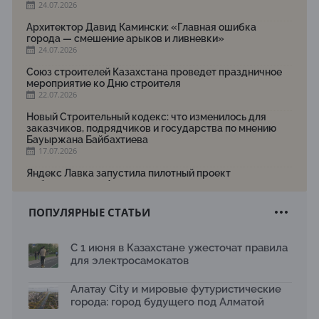
24.07.2026
Архитектор Давид Камински: «Главная ошибка
города — смешение арыков и ливневки»
24.07.2026
Союз строителей Казахстана проведет праздничное
мероприятие ко Дню строителя
22.07.2026
Новый Строительный кодекс: что изменилось для
заказчиков, подрядчиков и государства по мнению
Бауыржана Байбахтиева
17.07.2026
Яндекс Лавка запустила пилотный проект
рободоставки в Астане
15.07.2026
ПОПУЛЯРНЫЕ СТАТЬИ
Архитектурная премия SÄULE ARCHITEKTURPREIS
2026 принимает заявки до 31 июля
13.07.2026
С 1 июня в Казахстане ужесточат правила
для электросамокатов
Первый Дом правительства Алматы станет главной
темой новой выставки в «Целинном»
13.07.2026
Алатау City и мировые футуристические
города: город будущего под Алматой
В столичном детсаду подвели итоги акции «Таза
Қазақстан»: воспитанники подарили вторую жизнь