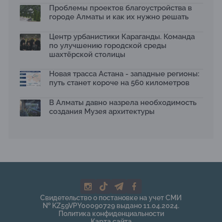
Проблемы проектов благоустройства в
отходам
08.07.2026
городе Алматы и как их нужно решать
Ко Дню столицы в Нуре благоустроили шесть
Центр урбанистики Караганды. Команда
общественных пространств
по улучшению городской среды
06.07.2026
шахтёрской столицы
Жара в городах: как застройка влияет на
температуру и здоровье людей
Новая трасса Астана - западные регионы:
03.07.2026
путь станет короче на 560 километров
МЧС усилило мониторинг рек и моренных озер после
сильных дождей в горах Алматы
В Алматы давно назрела необходимость
02.07.2026
создания Музея архитектуры
На общественных слушаниях представили
экологическую стратегию развития Алматы до 2040
года
30.06.2026
На слушаниях по корректировке СЭО Генплана
Алматы обсудили меры по снижению транспортных
выбросов
30.06.2026
Свидетельство о постановке на учет СМИ
130-летняя Майская роща в Таразе станет экопарком
№ KZ59VPY00090729 выдано 11.04.2024.
22.06.2026
Политика конфиденциальности
Карта сайта