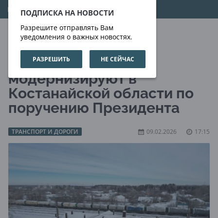
07.08.2026
01:36:39
ПОДПИСКА НА НОВОСТИ
Разрешите отправлять Вам
уведомления о важных новостях.
РАЗРЕШИТЬ
НЕ СЕЙЧАС
Шесть вокзалов
модернизируют в
Костанайской области по
поручению Президента
ТРАНСПОРТ И ДОРОГИ
09.02.2026
17:15