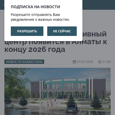
08.08.2026
02:47:41
ПОДПИСКА НА НОВОСТИ
Разрешите отправлять Вам
уведомления о важных новостях.
РАЗРЕШИТЬ
НЕ СЕЙЧАС
Инклюзивный спортивный
центр появится в Алматы к
концу 2026 года
НОВОСТИ КАЗАХСТАНА
07.02.2026
21:08