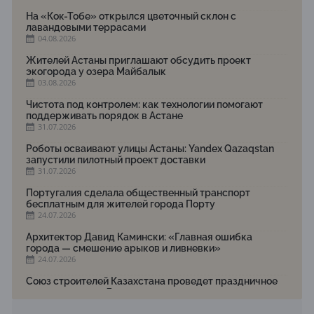
На «Кок-Тобе» открылся цветочный склон с
лавандовыми террасами
04.08.2026
Жителей Астаны приглашают обсудить проект
экогорода у озера Майбалык
03.08.2026
Чистота под контролем: как технологии помогают
поддерживать порядок в Астане
31.07.2026
Роботы осваивают улицы Астаны: Yandex Qazaqstan
запустили пилотный проект доставки
31.07.2026
Португалия сделала общественный транспорт
бесплатным для жителей города Порту
24.07.2026
Архитектор Давид Камински: «Главная ошибка
города — смешение арыков и ливневки»
24.07.2026
Союз строителей Казахстана проведет праздничное
мероприятие ко Дню строителя
22.07.2026