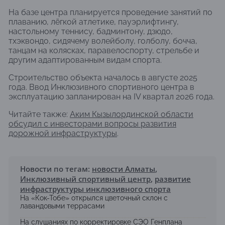
На базе центра планируется проведение занятий по
плаванию, лёгкой атлетике, пауэрлифтингу,
настольному теннису, бадминтону, дзюдо,
тхэквондо, сидячему волейболу, голболу, бочча,
танцам на колясках, паравелоспорту, стрельбе и
другим адаптированным видам спорта.
Строительство объекта началось в августе 2025
года. Ввод Инклюзивного спортивного центра в
эксплуатацию запланирован на IV квартал 2026 года.
Читайте также:
Аким Кызылординской области
обсудил с инвесторами вопросы развития
дорожной инфраструктуры
.
Новости по тегам:
новости Алматы
,
Инклюзивный спортивный центр
,
развитие
инфраструктуры инклюзивного спорта
На «Кок-Тобе» открылся цветочный склон с
лавандовыми террасами
На слушаниях по корректировке СЭО Генплана