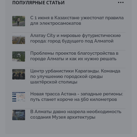
ПОПУЛЯРНЫЕ СТАТЬИ
Новый Строительный кодекс: что изменилось для
заказчиков, подрядчиков и государства по мнению
Бауыржана Байбахтиева
С 1 июня в Казахстане ужесточат правила
17.07.2026
для электросамокатов
Яндекс Лавка запустила пилотный проект
рободоставки в Астане
Алатау City и мировые футуристические
15.07.2026
города: город будущего под Алматой
Архитектурная премия SÄULE ARCHITEKTURPREIS
Проблемы проектов благоустройства в
2026 принимает заявки до 31 июля
13.07.2026
городе Алматы и как их нужно решать
Первый Дом правительства Алматы станет главной
Центр урбанистики Караганды. Команда
темой новой выставки в «Целинном»
по улучшению городской среды
13.07.2026
шахтёрской столицы
В столичном детсаду подвели итоги акции «Таза
Қазақстан»: воспитанники подарили вторую жизнь
Новая трасса Астана - западные регионы:
отходам
путь станет короче на 560 километров
08.07.2026
Ко Дню столицы в Нуре благоустроили шесть
В Алматы давно назрела необходимость
общественных пространств
создания Музея архитектуры
06.07.2026
Жара в городах: как застройка влияет на
температуру и здоровье людей