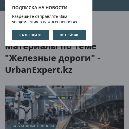
09.08.2026
10:40:41
ПОДПИСКА НА НОВОСТИ
Разрешите отправлять Вам
уведомления о важных новостях.
РАЗРЕШИТЬ
НЕ СЕЙЧАС
О нас
Метки
Материалы по теме
"Железные дороги" -
UrbanExpert.kz
ЗАРУБЕЖНЫЕ НОВОСТИ