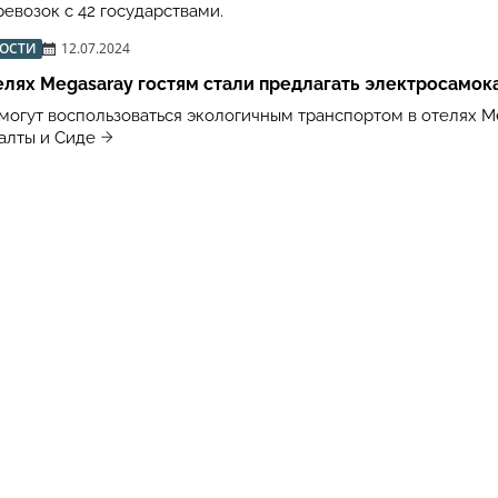
евозок с 42 государствами.
ВОСТИ
12.07.2024
елях Megasaray гостям стали предлагать электросамок
 могут воспользоваться экологичным транспортом в отелях M
алты и Сиде