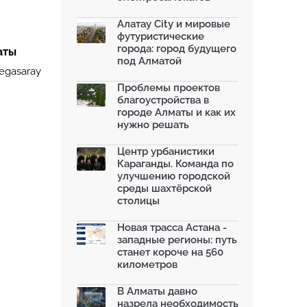
Алатау City и мировые
футуристические
города: город будущего
аты
под Алматой
egasaray
Проблемы проектов
благоустройства в
городе Алматы и как их
нужно решать
Центр урбанистики
Караганды. Команда по
улучшению городской
среды шахтёрской
столицы
Новая трасса Астана -
западные регионы: путь
станет короче на 560
километров
В Алматы давно
назрела необходимость