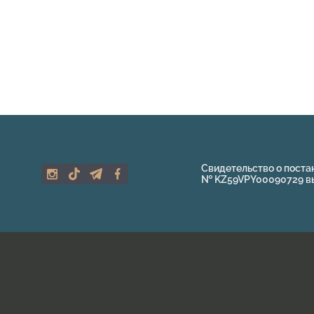
Свидетельство о поста
№ KZ59VPY00090729 выд