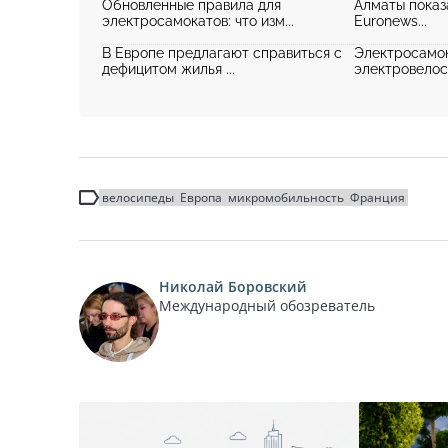
Обновленные правила для
Алматы показ
электросамокатов: что изм...
Euronews...
В Европе предлагают справиться с
Электросамо
дефицитом жилья ...
электровелоси
велосипеды
Европа
микромобильность
Франция
Николай Боровский
Международный обозреватель