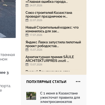
«Главная ошибка города...
24.07.2026
Союз строителей Казахстана
проведет праздничное м...
22.07.2026
Новый Строительный кодекс: что
изменилось для зак...
17.07.2026
Яндекс Лавка запустила пилотный
проект рободостав...
15.07.2026
ственная
Архитектурная премия SÄULE
чном
ARCHITEKTURPREIS 2026 ...
13.07.2026
Первый Дом правительства
лее 3
Алматы станет главной те...
13.07.2026
ПОПУЛЯРНЫЕ СТАТЬИ
порта.
В столичном детсаду подвели
е
итоги акции «Таза Қаз...
С 1 июня в Казахстане
08.07.2026
ужесточат правила для
Ко Дню столицы в Нуре
электросамокатов