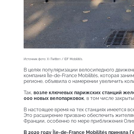
Источник фото: X (Twitter) / IDF Mobilités.
В целях популяризации велосипедного движен
компания Île-de-France Mobilités, которая з
регионе, объявила о намерении увеличить кол
Так,
возле ключевых парижских станций жел
000 новых велопарковок
, в том числе закрытых
В настоящее время на тех станциях имеется в
Это расширение призвано обеспечить жителям
Франции, особенно по мере приближения Олим
В 2020 году Île-de-France Mobilités приняла