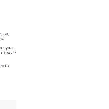
едов,
ние
 покупке
т 100 до
ринга