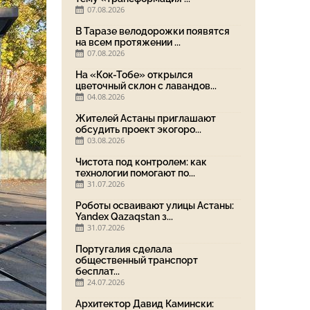
07.08.2026
В Таразе велодорожки появятся
на всем протяжении ...
07.08.2026
На «Кок-Тобе» открылся
цветочный склон с лавандов...
04.08.2026
Жителей Астаны приглашают
обсудить проект экогоро...
03.08.2026
Чистота под контролем: как
технологии помогают по...
31.07.2026
Роботы осваивают улицы Астаны:
Yandex Qazaqstan з...
31.07.2026
Португалия сделала
общественный транспорт
бесплат...
24.07.2026
Архитектор Давид Камински: