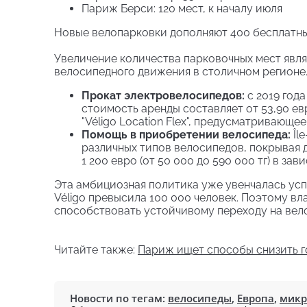
Париж Берси: 120 мест, к началу июля
Новые велопарковки дополняют 400 бесплатны
Увеличение количества парковочных мест явл
велосипедного движения в столичном регионе. 
Прокат электровелосипедов:
с 2019 год
стоимость аренды составляет от 53,90 евр
"Véligo Location Flex", предусматривающ
Помощь в приобретении велосипеда:
Îl
различных типов велосипедов, покрывая д
1 200 евро (от 50 000 до 590 000 тг) в за
Эта амбициозная политика уже увенчалась усп
Véligo превысила 100 000 человек. Поэтому вл
способствовать устойчивому переходу на вел
Читайте также:
Париж ищет способы снизить 
Новости по тегам:
велосипеды
,
Европа
,
микр