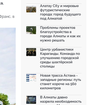
благоустроили шесть обществ...
а.
06.07.2026
Алатау City и мировые
футуристические
Жара в городах: как застройка
города: город будущего
влияет на температу...
Франс, в
под Алматой
03.07.2026
МЧС усилило мониторинг рек и
Проблемы проектов
моренных озер после ...
благоустройства в
02.07.2026
городе Алматы и как их
нужно решать
На общественных слушаниях
представили экологическ...
30.06.2026
Центр урбанистики
Караганды. Команда по
На слушаниях по корректировке
улучшению городской
СЭО Генплана Алматы...
среды шахтёрской
30.06.2026
столицы
130-летняя Майская роща в
Таразе станет экопарком...
Новая трасса Астана -
22.06.2026
западные регионы: путь
станет короче на 560
километров
В Алматы давно
назрела необходимость