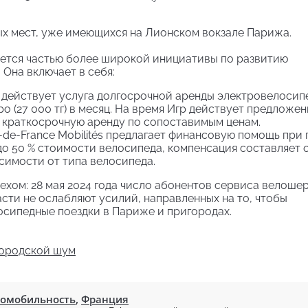
х мест, уже имеющихся на Лионском вокзале Парижа.
яется частью более широкой инициативы по развитию
Она включает в себя:
а действует услуга долгосрочной аренды электровелосип
о (27 000 тг) в месяц. На время Игр действует предложе
ее краткосрочную аренду по сопоставимым ценам.
e-de-France Mobilités предлагает финансовую помощь при
о 50 % стоимости велосипеда, компенсация составляет о
висимости от типа велосипеда.
ехом: 28 мая 2024 года число абонентов сервиса велоше
асти не ослабляют усилий, направленных на то, чтобы
осипедные поездки в Париже и пригородах.
городской шум
омобильность
,
Франция