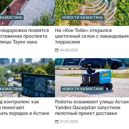
КАЗАХСТАНА
НОВОСТИ КАЗАХСТАНА
велодорожки появятся
На «Кок-Тобе» открылся
ротяжении проспекта
цветочный склон с лавандовым
улицы Тауке хана
террасами
04.08.2026
КАЗАХСТАНА
НОВОСТИ КАЗАХСТАНА
д контролем: как
Роботы осваивают улицы Астан
и помогают
Yandex Qazaqstan запустили
ать порядок в Астане
пилотный проект доставки
31.07.2026