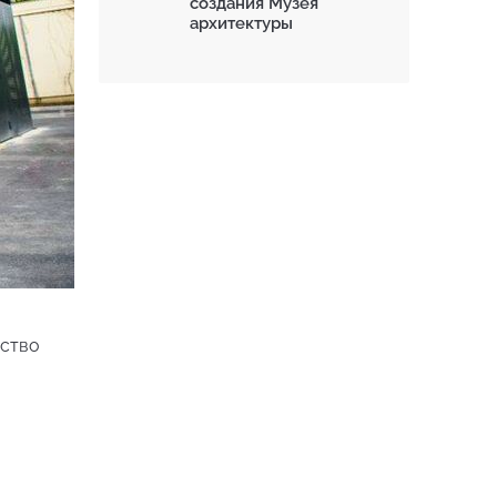
создания Музея
архитектуры
ество