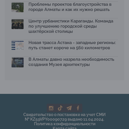
Проблемы проектов благоустройства в
2026 принимает заявки до 31 июля
13.07.2026
городе Алматы и как их нужно решать
Первый Дом правительства Алматы станет главной
Центр урбанистики Караганды. Команда
темой новой выставки в «Целинном»
по улучшению городской среды
13.07.2026
шахтёрской столицы
В столичном детсаду подвели итоги акции «Таза
Қазақстан»: воспитанники подарили вторую жизнь
Новая трасса Астана - западные регионы:
отходам
путь станет короче на 560 километров
08.07.2026
Ко Дню столицы в Нуре благоустроили шесть
В Алматы давно назрела необходимость
общественных пространств
создания Музея архитектуры
06.07.2026
Жара в городах: как застройка влияет на
температуру и здоровье людей
03.07.2026
МЧС усилило мониторинг рек и моренных озер после
сильных дождей в горах Алматы
02.07.2026
На общественных слушаниях представили
Свидетельство о постановке на учет СМИ
экологическую стратегию развития Алматы до 2040
№ KZ59VPY00090729 выдано 11.04.2024.
года
Политика конфиденциальности
30.06.2026
Карта сайта