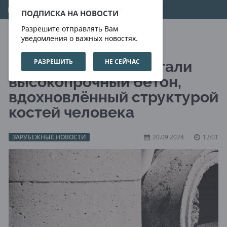
09.08.2026
12:14:06
ПОДПИСКА НА НОВОСТИ
Разрешите отправлять Вам
уведомления о важных новостях.
РАЗРЕШИТЬ
НЕ СЕЙЧАС
Инженеры разработали
высокопрочный бетон,
вдохновлённый структурой
костей человека
ЗАРУБЕЖНЫЕ НОВОСТИ
20.09.2024
12:01