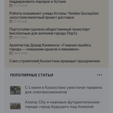
поддерживать порядок в Астане
31.07.2026
Роботы осваивают улицы Астаны: Yandex Qazaqstan
запустили пилотный проект доставки
31.07.2026
Португалия сделала общественный транспорт
бесплатным для жителей города Порту
24.07.2026
Архитектор Давид Камински: «Главная ошибка
города — смешение арыков и ливневки»
24.07.2026
Союз строителей Казахстана проведет праздничное
мероприятие ко Дню строителя
22.07.2026
ПОПУЛЯРНЫЕ СТАТЬИ
Новый Строительный кодекс: что изменилось для
заказчиков, подрядчиков и государства по мнению
Бауыржана Байбахтиева
С 1 июня в Казахстане ужесточат правила
17.07.2026
для электросамокатов
Яндекс Лавка запустила пилотный проект
рободоставки в Астане
Алатау City и мировые футуристические
15.07.2026
города: город будущего под Алматой
Архитектурная премия SÄULE ARCHITEKTURPREIS