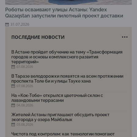
Роботы осваивают улицы Астаны: Yandex
Qazaqstan запустили пилотный проект доставки
31.07.2026
ПОСЛЕДНИЕ НОВОСТИ
В Астане пройдет обучение на тему «Трансформация
городов и основы комплексного развития
территорий»
07.08.2026
В Таразе велодорожки появятся на всем протяжении
проспекта Толе би и улицы Тауке хана
07.08.2026
На «Кок-Тобе» открылся цветочный склон с
лавандовыми террасами
04.08.2026
Жителей Астаны приглашают обсудить проект
экогорода у озера Майбалык
03.08.2026
Чистота под контролем: как технологии помогают