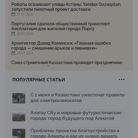
Роботы осваивают улицы Астаны: Yandex Qazaqstan
запустили пилотный проект доставки
31.07.2026
Португалия сделала общественный транспорт
бесплатным для жителей города Порту
24.07.2026
Архитектор Давид Камински: «Главная ошибка
города — смешение арыков и ливневки»
24.07.2026
Союз строителей Казахстана проведет праздничное
мероприятие ко Дню строителя
22.07.2026
ПОПУЛЯРНЫЕ СТАТЬИ
Новый Строительный кодекс: что изменилось для
заказчиков, подрядчиков и государства по мнению
Бауыржана Байбахтиева
С 1 июня в Казахстане ужесточат правила
17.07.2026
для электросамокатов
Яндекс Лавка запустила пилотный проект
рободоставки в Астане
Алатау City и мировые футуристические
15.07.2026
города: город будущего под Алматой
Архитектурная премия SÄULE ARCHITEKTURPREIS
Проблемы проектов благоустройства в
2026 принимает заявки до 31 июля
13.07.2026
городе Алматы и как их нужно решать