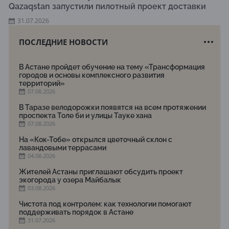
Qazaqstan запустили пилотный проект доставки
31.07.2026
ПОСЛЕДНИЕ НОВОСТИ
В Астане пройдет обучение на тему «Трансформация
городов и основы комплексного развития
территорий»
07.08.2026
В Таразе велодорожки появятся на всем протяжении
проспекта Толе би и улицы Тауке хана
07.08.2026
На «Кок-Тобе» открылся цветочный склон с
лавандовыми террасами
04.08.2026
Жителей Астаны приглашают обсудить проект
экогорода у озера Майбалык
03.08.2026
Чистота под контролем: как технологии помогают
поддерживать порядок в Астане
31.07.2026