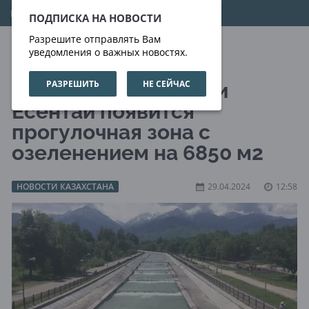
07.08.2026
16:49:11
ПОДПИСКА НА НОВОСТИ
Разрешите отправлять Вам
уведомления о важных новостях.
РАЗРЕШИТЬ
НЕ СЕЙЧАС
На набережной реки
Есентай появится
прогулочная зона с
озеленением на 6850 м2
НОВОСТИ КАЗАХСТАНА
29.04.2024
12:58