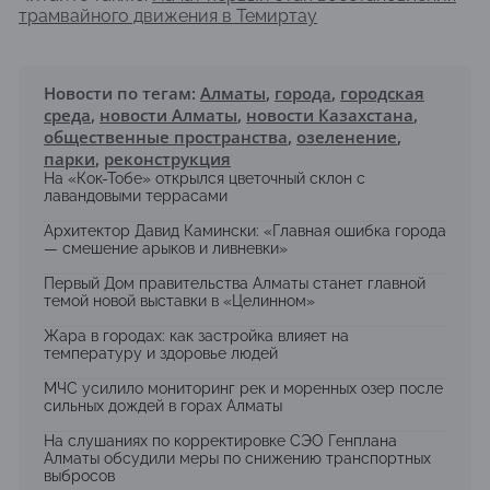
трамвайного движения в Темиртау
Новости по тегам:
Алматы
,
города
,
городская
среда
,
новости Алматы
,
новости Казахстана
,
общественные пространства
,
озеленение
,
парки
,
реконструкция
На «Кок-Тобе» открылся цветочный склон с
лавандовыми террасами
Архитектор Давид Камински: «Главная ошибка города
— смешение арыков и ливневки»
Первый Дом правительства Алматы станет главной
темой новой выставки в «Целинном»
Жара в городах: как застройка влияет на
температуру и здоровье людей
МЧС усилило мониторинг рек и моренных озер после
сильных дождей в горах Алматы
На слушаниях по корректировке СЭО Генплана
Алматы обсудили меры по снижению транспортных
выбросов