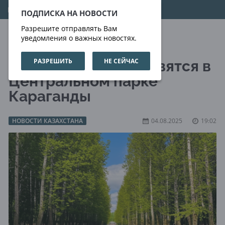
09.08.2026
06:17:56
ПОДПИСКА НА НОВОСТИ
Разрешите отправлять Вам
уведомления о важных новостях.
РАЗРЕШИТЬ
НЕ СЕЙЧАС
Лебеди и белки появятся в
Центральном парке
Караганды
НОВОСТИ КАЗАХСТАНА
04.08.2025
19:02