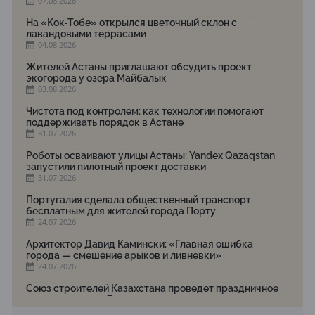
07.08.2026
На «Кок-Тобе» открылся цветочный склон с
лавандовыми террасами
04.08.2026
Жителей Астаны приглашают обсудить проект
экогорода у озера Майбалык
03.08.2026
Чистота под контролем: как технологии помогают
поддерживать порядок в Астане
31.07.2026
Роботы осваивают улицы Астаны: Yandex Qazaqstan
запустили пилотный проект доставки
31.07.2026
Португалия сделала общественный транспорт
бесплатным для жителей города Порту
24.07.2026
Архитектор Давид Камински: «Главная ошибка
города — смешение арыков и ливневки»
24.07.2026
Союз строителей Казахстана проведет праздничное
мероприятие ко Дню строителя
22.07.2026