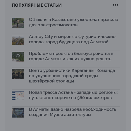
ПОПУЛЯРНЫЕ СТАТЬИ
Новый Строительный кодекс: что изменилось для
заказчиков, подрядчиков и государства по мнению
Бауыржана Байбахтиева
С 1 июня в Казахстане ужесточат правила
17.07.2026
для электросамокатов
Яндекс Лавка запустила пилотный проект
рободоставки в Астане
Алатау City и мировые футуристические
15.07.2026
города: город будущего под Алматой
Архитектурная премия SÄULE ARCHITEKTURPREIS
Проблемы проектов благоустройства в
2026 принимает заявки до 31 июля
13.07.2026
городе Алматы и как их нужно решать
Первый Дом правительства Алматы станет главной
Центр урбанистики Караганды. Команда
темой новой выставки в «Целинном»
по улучшению городской среды
13.07.2026
шахтёрской столицы
В столичном детсаду подвели итоги акции «Таза
Қазақстан»: воспитанники подарили вторую жизнь
Новая трасса Астана - западные регионы:
отходам
путь станет короче на 560 километров
08.07.2026
Ко Дню столицы в Нуре благоустроили шесть
В Алматы давно назрела необходимость
общественных пространств
создания Музея архитектуры
06.07.2026
Жара в городах: как застройка влияет на