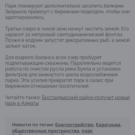
Парк планируют дополнительно заселить белками.
Зверьков привезут с бережным подходом, чтобы они
адаптировались.
Третье озеро в тихой зоне начнут чистить зимой. Его
украсит 12-метровый светодинамический фонтан.
Позже в водоем запустят декоративных рыб, а зимой
зальют каток.
Для водного баланса всех озер пробурят
подпитывающие скважины. Параллельно ведется
работа по очистке русла реки Букпа и установке
фильтров для замкнутого цикла водоснабжения
парка. Эти усилия превратят парк в оазис при
бережном отношении посетителей.
Читайте также:
Бостандыкский район получит новый
парк в Алматы
Новости по тегам:
благоустройство
,
Караганда
,
общественные пространства
,
парк