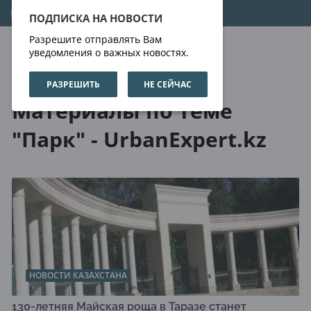
06.08.2026
23:29:02
ПОДПИСКА НА НОВОСТИ
Разрешите отправлять Вам
уведомления о важных новостях.
РАЗРЕШИТЬ
НЕ СЕЙЧАС
О нас
Метки
Материалы по теме
"Парк" - UrbanExpert.kz
НОВОСТИ КАЗАХСТАНА
130-летняя Майская роща в Таразе станет