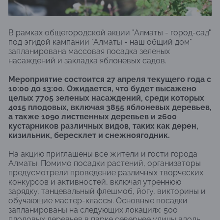
В рамках общегородской акции "Алматы - город-сад"
под эгидой кампании "Алматы - наш общий дом"
запланирована массовая посадка зеленых
насаждений и закладка яблоневых садов.
Мероприятие состоится 27 апреля текущего года с
10:00 до 13:00. Ожидается, что будет высажено
целых 7705 зеленых насаждений, среди которых
4015 плодовых, включая 3855 яблоневых деревьев,
а также 1090 лиственных деревьев и 2600
кустарников различных видов, таких как дерен,
кизильник, бересклет и снежноягодник.
На акцию приглашены все жители и гости города
Алматы. Помимо посадки растений, организаторы
предусмотрели проведение различных творческих
конкурсов и активностей, включая утреннюю
зарядку, танцевальный флешмоб, йогу, викторины и
обучающие мастер-классы. Основные посадки
запланированы на следующих локациях: 500
плодовых деревьев в парке севернее улицы вдоль