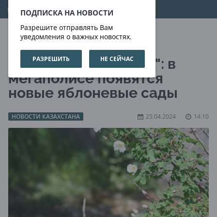
08.08.2026
20:50:40
ПОДПИСКА НА НОВОСТИ
Разрешите отправлять Вам
уведомления о важных новостях.
РАЗРЕШИТЬ
НЕ СЕЙЧАС
"Алматы - город-сад": в
мегаполисе появятся
новые яблоневые сады
НОВОСТИ КАЗАХСТАНА
25.04.2024
14:10