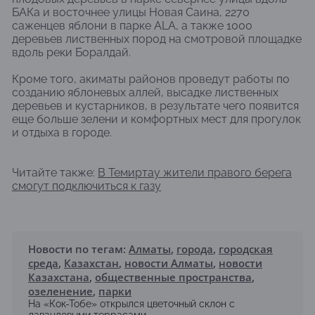
БАКа и восточнее улицы Новая Саина, 2270
саженцев яблони в парке ALA, а также 1000
деревьев лиственных пород на смотровой площадке
вдоль реки Боралдай.
Кроме того, акиматы районов проведут работы по
созданию яблоневых аллей, высадке лиственных
деревьев и кустарников, в результате чего появится
еще больше зелени и комфортных мест для прогулок
и отдыха в городе.
Читайте также:
В Темиртау жители правого берега
смогут подключиться к газу
Новости по тегам:
Алматы
,
города
,
городская
среда
,
Казахстан
,
новости Алматы
,
новости
Казахстана
,
общественные пространства
,
озеленение
,
парки
На «Кок-Тобе» открылся цветочный склон с