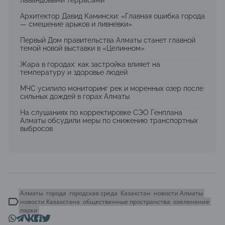
лавандовыми террасами
Архитектор Давид Камински: «Главная ошибка города
— смешение арыков и ливневки»
Первый Дом правительства Алматы станет главной
темой новой выставки в «Целинном»
Жара в городах: как застройка влияет на
температуру и здоровье людей
МЧС усилило мониторинг рек и моренных озер после
сильных дождей в горах Алматы
На слушаниях по корректировке СЭО Генплана
Алматы обсудили меры по снижению транспортных
выбросов
Алматы
города
городская среда
Казахстан
новости Алматы
новости Казахстана
общественные пространства
озеленение
парки