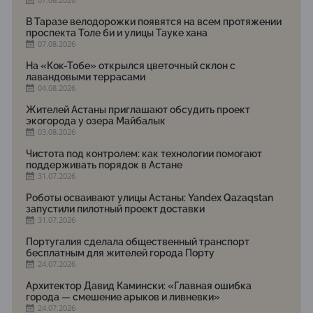
В Таразе велодорожки появятся на всем протяжении
проспекта Толе би и улицы Тауке хана
07.08.2026
На «Кок-Тобе» открылся цветочный склон с
лавандовыми террасами
04.08.2026
Жителей Астаны приглашают обсудить проект
экогорода у озера Майбалык
03.08.2026
Чистота под контролем: как технологии помогают
поддерживать порядок в Астане
31.07.2026
Роботы осваивают улицы Астаны: Yandex Qazaqstan
запустили пилотный проект доставки
31.07.2026
Португалия сделала общественный транспорт
бесплатным для жителей города Порту
24.07.2026
Архитектор Давид Камински: «Главная ошибка
города — смешение арыков и ливневки»
24.07.2026