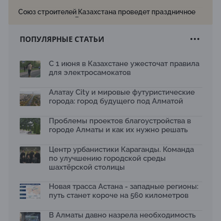
Союз строителей Казахстана проведет праздничное
мероприятие ко Дню строителя
22.07.2026
ПОПУЛЯРНЫЕ СТАТЬИ
Новый Строительный кодекс: что изменилось для
заказчиков, подрядчиков и государства по мнению
Бауыржана Байбахтиева
С 1 июня в Казахстане ужесточат правила
17.07.2026
для электросамокатов
Яндекс Лавка запустила пилотный проект
рободоставки в Астане
Алатау City и мировые футуристические
15.07.2026
города: город будущего под Алматой
Архитектурная премия SÄULE ARCHITEKTURPREIS
Проблемы проектов благоустройства в
2026 принимает заявки до 31 июля
13.07.2026
городе Алматы и как их нужно решать
Первый Дом правительства Алматы станет главной
Центр урбанистики Караганды. Команда
темой новой выставки в «Целинном»
по улучшению городской среды
13.07.2026
шахтёрской столицы
В столичном детсаду подвели итоги акции «Таза
Қазақстан»: воспитанники подарили вторую жизнь
Новая трасса Астана - западные регионы:
отходам
путь станет короче на 560 километров
08.07.2026
Ко Дню столицы в Нуре благоустроили шесть
В Алматы давно назрела необходимость