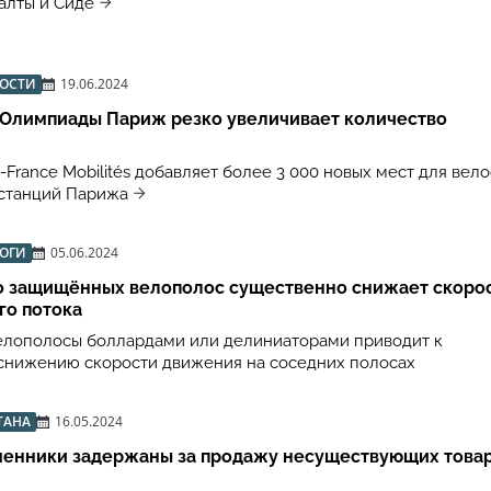
алты и Сиде
ВОСТИ
19.06.2024
 Олимпиады Париж резко увеличивает количество
-France Mobilités добавляет более 3 000 новых мест для вел
станций Парижа
РОГИ
05.06.2024
о защищённых велополос существенно снижает скоро
го потока
лополосы боллардами или делиниаторами приводит к
снижению скорости движения на соседних полосах
ТАНА
16.05.2024
енники задержаны за продажу несуществующих товар