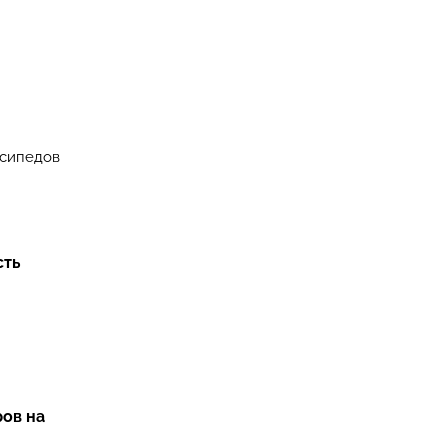
осипедов
сть
ов на