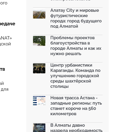
ного
Алатау City и мировые
футуристические
города: город будущего
редаче
под Алматой
Проблемы проектов
ANAT»
благоустройства в
дской
городе Алматы и как их
нужно решать
Центр урбанистики
тв
Караганды. Команда по
улучшению городской
среды шахтёрской
ой
столицы
 для
Новая трасса Астана -
западные регионы: путь
станет короче на 560
километров
В Алматы давно
назрела необходимость