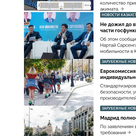
количество при
акимата.
НОВОСТИ КАЗАХС
Не дожил до в
части госфунк
Об этом сообщи
Нартай Сарсенг
мобильности в 
ЗАРУБЕЖНЫЕ НО
Еврокомиссия
индивидуальн
Стандартизиров
безопасности, 
производителе
ЗАРУБЕЖНЫЕ НО
Мадрид полно
По заявлениям 
требования