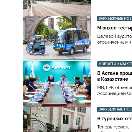
ЗАРУБЕЖНЫЕ НО
Мюнхен тести
Целевой аудито
ограниченными
НОВОСТИ КАЗАХС
В Астане прош
в Казахстане
МВД РК объедин
Ассоциацией Q8
ЗАРУБЕЖНЫЕ НО
В турецких от
Теперь туристы