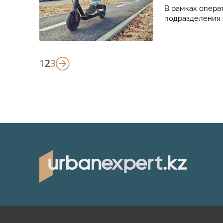
В рамках опера
подразделения 
1
2
3