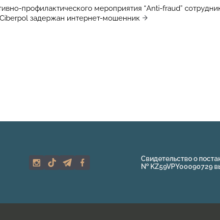
тивно-профилактического мероприятия “Anti-fraud” сотрудн
Ciberpol задержан интернет-мошенник
Свидетельство о поста
№ KZ59VPY00090729 выд