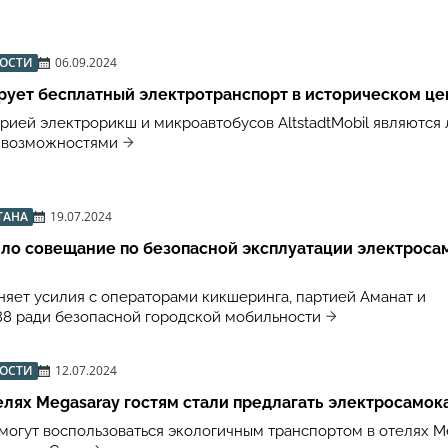
ВОСТИ
06.09.2024
рует бесплатный электротранспорт в историческом це
рией электрорикш и микроавтобусов AltstadtMobil являются
 возможностями
ТАНА
19.07.2024
ло совещание по безопасной эксплуатации электроса
яет усилия с операторами кикшеринга, партией Аманат и
8 ради безопасной городской мобильности
ВОСТИ
12.07.2024
елях Megasaray гостям стали предлагать электросамок
 могут воспользоваться экологичным транспортом в отелях M