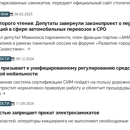
паркованных самокатов, передает официальный сайт столич
ТАНА
06.02.2025
торого чтения: Депутаты завернули законопроект о пе
ций в сфере автомобильных перевозок в СРО
л депутат Мажилиса парламента, член фракции партии «AM
алиев в рамках панельной сессии на форуме «Развитие горо
Казахстане».
ВОСТИ
09.12.2024
 призывает к унифицированному регулированию средс
ой мобильности
анная система сертификации СИМ пойдёт на пользу дорожн
упростит нормативно-правовую работу и облегчит процедуры
й
ВОСТИ
11.09.2024
стью запрещает прокат электросамокатов
властей, операторы кикшеринга не выполняют необходимые