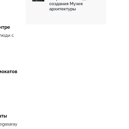
создания Музея
архитектуры
нтре
 люди с
мокатов
аты
egasaray