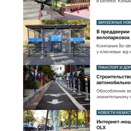
в Белеке, Конья
ЗАРУБЕЖНЫЕ НО
В преддверии
велопарковок
Компания Île-de
у ключевых жд-
ТРАНСПОРТ И ДО
Строительств
автомобильно
Обособление ве
значительному 
НОВОСТИ КАЗАХС
Интернет-мош
OLX