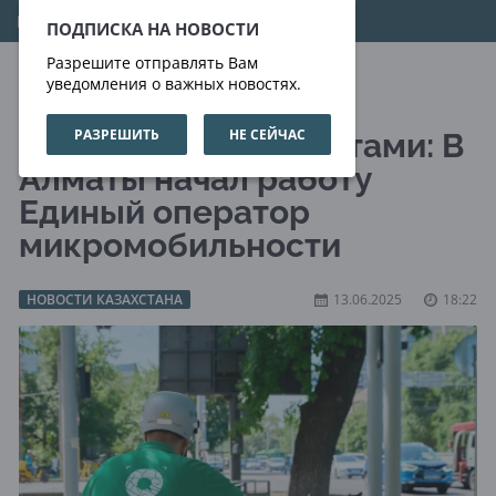
10.08.2026
08:09:50
ПОДПИСКА НА НОВОСТИ
Разрешите отправлять Вам
уведомления о важных новостях.
РАЗРЕШИТЬ
НЕ СЕЙЧАС
Контроль за самокатами: В
Алматы начал работу
Единый оператор
микромобильности
НОВОСТИ КАЗАХСТАНА
13.06.2025
18:22