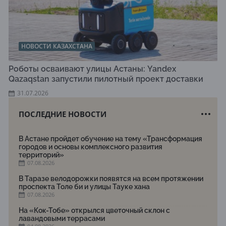
НОВОСТИ КАЗАХСТАНА
Роботы осваивают улицы Астаны: Yandex
Qazaqstan запустили пилотный проект доставки
31.07.2026
ПОСЛЕДНИЕ НОВОСТИ
В Астане пройдет обучение на тему «Трансформация
городов и основы комплексного развития
территорий»
07.08.2026
В Таразе велодорожки появятся на всем протяжении
проспекта Толе би и улицы Тауке хана
07.08.2026
На «Кок-Тобе» открылся цветочный склон с
лавандовыми террасами