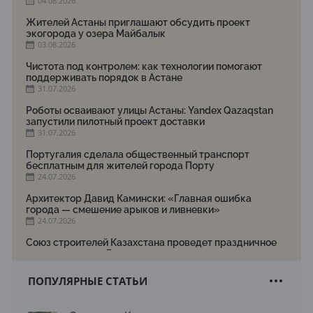
04.08.2026
Жителей Астаны приглашают обсудить проект
экогорода у озера Майбалык
03.08.2026
Чистота под контролем: как технологии помогают
поддерживать порядок в Астане
31.07.2026
Роботы осваивают улицы Астаны: Yandex Qazaqstan
запустили пилотный проект доставки
31.07.2026
Португалия сделала общественный транспорт
бесплатным для жителей города Порту
24.07.2026
Архитектор Давид Камински: «Главная ошибка
города — смешение арыков и ливневки»
24.07.2026
Союз строителей Казахстана проведет праздничное
мероприятие ко Дню строителя
22.07.2026
ПОПУЛЯРНЫЕ СТАТЬИ
Новый Строительный кодекс: что изменилось для
заказчиков, подрядчиков и государства по мнению
Бауыржана Байбахтиева