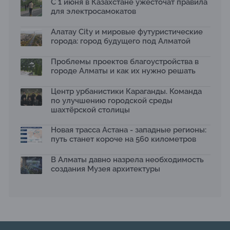
С 1 июня в Казахстане ужесточат правила
17.07.2026
для электросамокатов
Яндекс Лавка запустила пилотный проект
рободоставки в Астане
Алатау City и мировые футуристические
15.07.2026
города: город будущего под Алматой
Архитектурная премия SÄULE ARCHITEKTURPREIS
Проблемы проектов благоустройства в
2026 принимает заявки до 31 июля
13.07.2026
городе Алматы и как их нужно решать
Первый Дом правительства Алматы станет главной
Центр урбанистики Караганды. Команда
темой новой выставки в «Целинном»
по улучшению городской среды
13.07.2026
шахтёрской столицы
В столичном детсаду подвели итоги акции «Таза
Қазақстан»: воспитанники подарили вторую жизнь
Новая трасса Астана - западные регионы:
отходам
путь станет короче на 560 километров
08.07.2026
Ко Дню столицы в Нуре благоустроили шесть
В Алматы давно назрела необходимость
общественных пространств
создания Музея архитектуры
06.07.2026
Жара в городах: как застройка влияет на
температуру и здоровье людей
03.07.2026
МЧС усилило мониторинг рек и моренных озер после