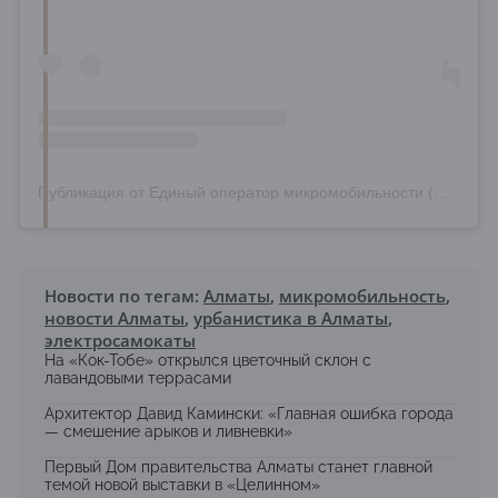
Публикация от Единый оператор микромобильности (@eom_almaty)
Новости по тегам:
Алматы
,
микромобильность
,
новости Алматы
,
урбанистика в Алматы
,
электросамокаты
На «Кок-Тобе» открылся цветочный склон с
лавандовыми террасами
Архитектор Давид Камински: «Главная ошибка города
— смешение арыков и ливневки»
Первый Дом правительства Алматы станет главной
темой новой выставки в «Целинном»