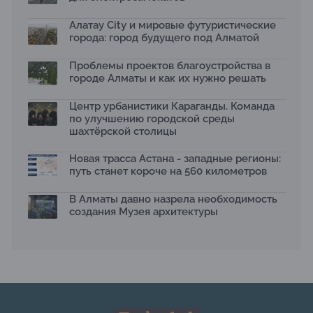
темой новой выставки в «Целинном»
13.07.2026
Алатау City и мировые футуристические
города: город будущего под Алматой
В столичном детсаду подвели итоги акции «Таза
Қазақстан»: воспитанники подарили вторую жизнь
Проблемы проектов благоустройства в
отходам
08.07.2026
городе Алматы и как их нужно решать
Ко Дню столицы в Нуре благоустроили шесть
Центр урбанистики Караганды. Команда
общественных пространств
по улучшению городской среды
06.07.2026
шахтёрской столицы
Жара в городах: как застройка влияет на
температуру и здоровье людей
Новая трасса Астана - западные регионы:
03.07.2026
путь станет короче на 560 километров
МЧС усилило мониторинг рек и моренных озер после
сильных дождей в горах Алматы
В Алматы давно назрела необходимость
02.07.2026
создания Музея архитектуры
На общественных слушаниях представили
экологическую стратегию развития Алматы до 2040
года
30.06.2026
На слушаниях по корректировке СЭО Генплана
Алматы обсудили меры по снижению транспортных
выбросов