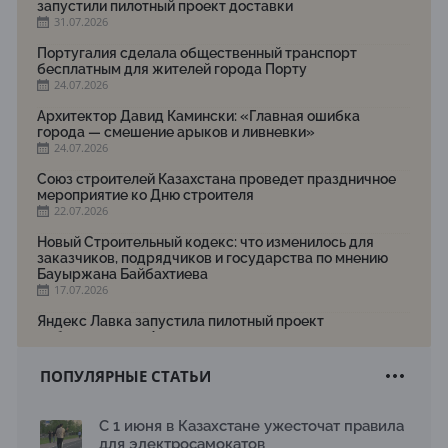
запустили пилотный проект доставки
31.07.2026
Португалия сделала общественный транспорт
бесплатным для жителей города Порту
24.07.2026
Архитектор Давид Камински: «Главная ошибка
города — смешение арыков и ливневки»
24.07.2026
Союз строителей Казахстана проведет праздничное
мероприятие ко Дню строителя
22.07.2026
Новый Строительный кодекс: что изменилось для
заказчиков, подрядчиков и государства по мнению
Бауыржана Байбахтиева
17.07.2026
Яндекс Лавка запустила пилотный проект
рободоставки в Астане
15.07.2026
ПОПУЛЯРНЫЕ СТАТЬИ
Архитектурная премия SÄULE ARCHITEKTURPREIS
2026 принимает заявки до 31 июля
13.07.2026
С 1 июня в Казахстане ужесточат правила
для электросамокатов
Первый Дом правительства Алматы станет главной