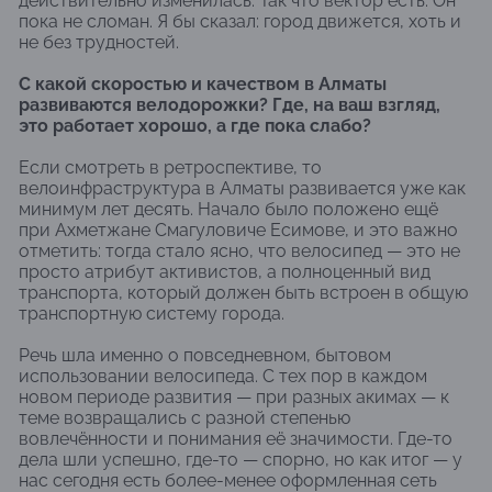
действительно изменилась. Так что вектор есть. Он
пока не сломан. Я бы сказал: город движется, хоть и
не без трудностей.
С какой скоростью и качеством в Алматы
развиваются велодорожки? Где, на ваш взгляд,
это работает хорошо, а где пока слабо?
Если смотреть в ретроспективе, то
велоинфраструктура в Алматы развивается уже как
минимум лет десять. Начало было положено ещё
при Ахметжане Смагуловиче Есимове, и это важно
отметить: тогда стало ясно, что велосипед — это не
просто атрибут активистов, а полноценный вид
транспорта, который должен быть встроен в общую
транспортную систему города.
Речь шла именно о повседневном, бытовом
использовании велосипеда. С тех пор в каждом
новом периоде развития — при разных акимах — к
теме возвращались с разной степенью
вовлечённости и понимания её значимости. Где-то
дела шли успешно, где-то — спорно, но как итог — у
нас сегодня есть более-менее оформленная сеть