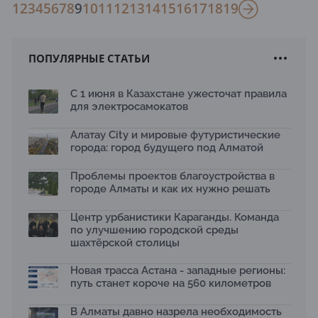
1
2
3
4
5
6
7
8
9
10
11
12
13
14
15
16
17
18
19
ПОПУЛЯРНЫЕ СТАТЬИ
С 1 июня в Казахстане ужесточат правила
для электросамокатов
Алатау City и мировые футуристические
города: город будущего под Алматой
Проблемы проектов благоустройства в
городе Алматы и как их нужно решать
Центр урбанистики Караганды. Команда
по улучшению городской среды
шахтёрской столицы
Новая трасса Астана - западные регионы:
путь станет короче на 560 километров
В Алматы давно назрела необходимость