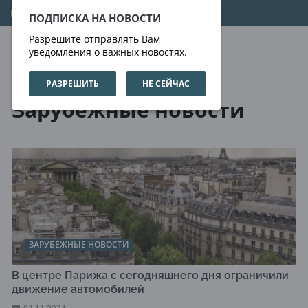
07.08.2026
07:44:34
ПОДПИСКА НА НОВОСТИ
Разрешите отправлять Вам
уведомления о важных новостях.
РАЗРЕШИТЬ
НЕ СЕЙЧАС
Новости
Зарубежные новости
Зарубежные новости
ЗАРУБЕЖНЫЕ НОВОСТИ
В центре Парижа с сегодняшнего дня ограничили
движение автомобилей