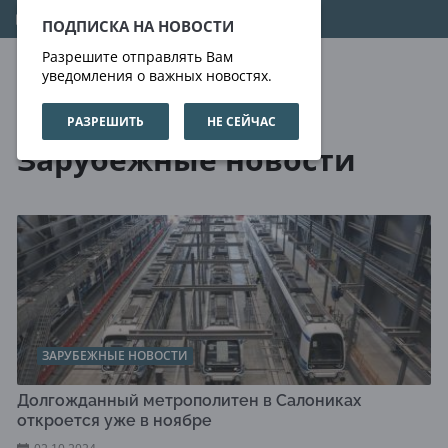
06.08.2026
17:25:55
ПОДПИСКА НА НОВОСТИ
Разрешите отправлять Вам
уведомления о важных новостях.
РАЗРЕШИТЬ
НЕ СЕЙЧАС
Новости
Зарубежные новости
Зарубежные новости
ЗАРУБЕЖНЫЕ НОВОСТИ
Долгожданный метрополитен в Салониках
откроется уже в ноябре