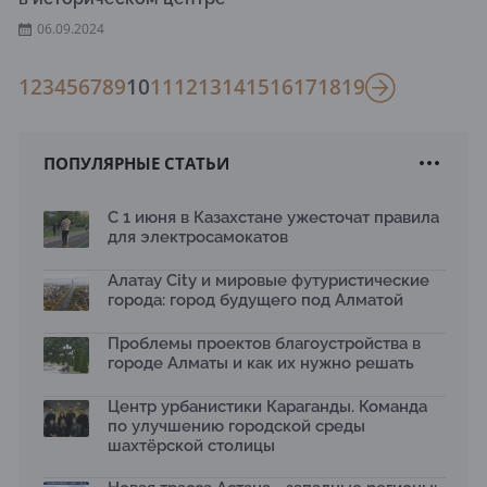
06.09.2024
1
2
3
4
5
6
7
8
9
10
11
12
13
14
15
16
17
18
19
ПОПУЛЯРНЫЕ СТАТЬИ
С 1 июня в Казахстане ужесточат правила
для электросамокатов
Алатау City и мировые футуристические
города: город будущего под Алматой
Проблемы проектов благоустройства в
городе Алматы и как их нужно решать
Центр урбанистики Караганды. Команда
по улучшению городской среды
шахтёрской столицы