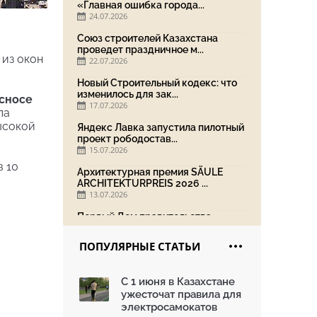
«Главная ошибка города...
24.07.2026
Союз строителей Казахстана
проведет праздничное м...
 из окон
22.07.2026
Новый Строительный кодекс: что
изменилось для зак...
 сносе
17.07.2026
ла
ысокой
Яндекс Лавка запустила пилотный
проект рободостав...
15.07.2026
в 10
Архитектурная премия SÄULE
ARCHITEKTURPREIS 2026 ...
13.07.2026
Первый Дом правительства
Алматы станет главной те...
13.07.2026
ПОПУЛЯРНЫЕ СТАТЬИ
В столичном детсаду подвели
итоги акции «Таза Қаз...
С 1 июня в Казахстане
08.07.2026
ужесточат правила для
Ко Дню столицы в Нуре
электросамокатов