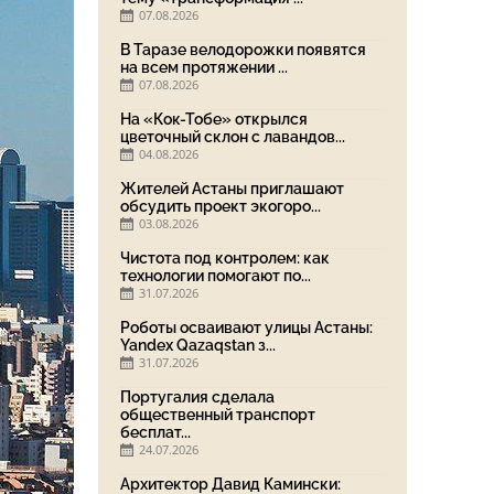
07.08.2026
В Таразе велодорожки появятся
на всем протяжении ...
07.08.2026
На «Кок-Тобе» открылся
цветочный склон с лавандов...
04.08.2026
Жителей Астаны приглашают
обсудить проект экогоро...
03.08.2026
Чистота под контролем: как
технологии помогают по...
31.07.2026
Роботы осваивают улицы Астаны:
Yandex Qazaqstan з...
31.07.2026
Португалия сделала
общественный транспорт
бесплат...
24.07.2026
Архитектор Давид Камински: