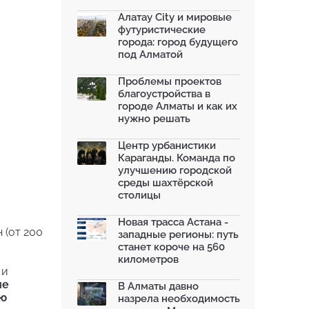
благоустроили шесть обществ...
06.07.2026
Алатау City и мировые
футуристические
Жара в городах: как застройка
города: город будущего
влияет на температу...
под Алматой
03.07.2026
МЧС усилило мониторинг рек и
Проблемы проектов
моренных озер после ...
благоустройства в
02.07.2026
городе Алматы и как их
нужно решать
На общественных слушаниях
представили экологическ...
30.06.2026
Центр урбанистики
Караганды. Команда по
На слушаниях по корректировке
улучшению городской
СЭО Генплана Алматы...
среды шахтёрской
30.06.2026
столицы
130-летняя Майская роща в
Таразе станет экопарком...
Новая трасса Астана -
22.06.2026
 (от 200
западные регионы: путь
станет короче на 560
километров
 и
ие
В Алматы давно
ию
назрела необходимость