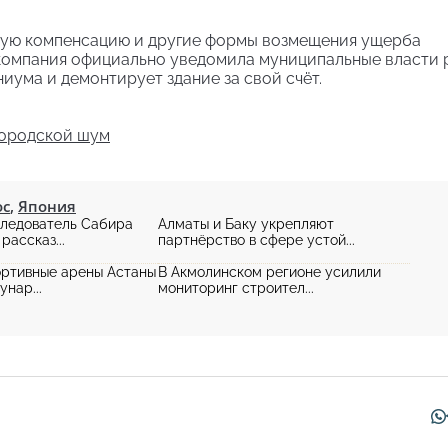
вую компенсацию и другие формы возмещения ущерба
 компания официально уведомила муниципальные власти 
ниума и демонтирует здание за свой счёт.
городской шум
ос
,
Япония
ледователь Сабира
Алматы и Баку укрепляют
ассказ...
партнёрство в сфере устой...
ртивные арены Астаны
В Акмолинском регионе усилили
нар...
мониторинг строител...