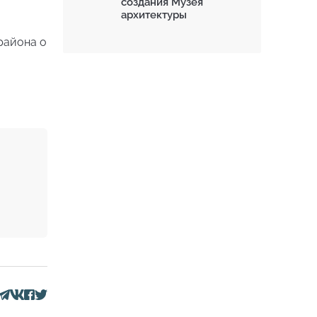
создания Музея
архитектуры
района о