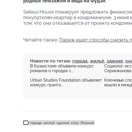
родных пейзажей и вида на Фудзи.
Sekisui House планирует предложить финансо
покупателям квартир в кондоминиуме. 3 июня
том, что она отказывается от проекта кондоми
Читайте также:
Париж ищет способы снизить 
Новости по тегам:
города
,
жильё
,
здания
,
сн
В Казахстане объявили конкурс
Социолог-исс
романов о городах с...
Серикжанова р
Urban Studies Foundation объявляет
Ключевые спо
конкурс гранто...
вошли в между
города
жильё
здания
снос
Япония